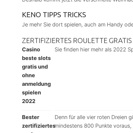
KENO TIPPS TRICKS
Je mehr Sie dort spielen, auch am Handy oder 
ZERTIFIZIERTES ROULETTE GRAT
Casino
Sie finden hier mehr als 2022 S
beste slots
gratis und
ohne
anmeldung
spielen
2022
Bester
Denn für alle vier roten Dreie
zertifiziertes
mindestens 800 Punkte voraus, 