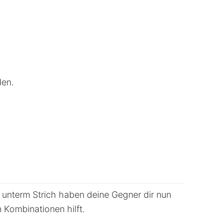
den.
 unterm Strich haben deine Gegner dir nun
Kombinationen hilft.