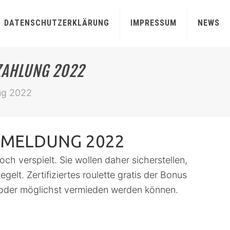
DATENSCHUTZERKLÄRUNG
IMPRESSUM
NEWS
NZAHLUNG 2022
ung 2022
ANMELDUNG 2022
h verspielt. Sie wollen daher sicherstellen,
elt. Zertifiziertes roulette gratis der Bonus
 oder möglichst vermieden werden können.