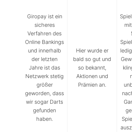
Giropay ist ein
Spie
sicheres
mi
Verfahren des
Online Bankings
Spie
und innerhalb
Hier wurde er
ledig
der letzten
bald so gut und
Gewi
Jahre ist das
so bekannt,
kli
Netzwerk stetig
Aktionen und
größer
Prämien an.
unb
geworden, dass
nac
wir sogar Darts
Gam
gefunden
ge
haben.
Spie
ausz