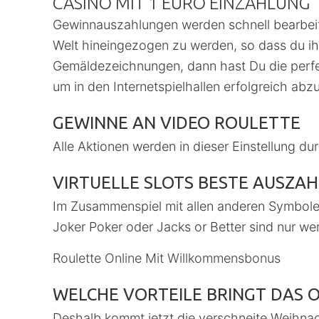
CASINO MIT 1 EURO EINZAHLUNG
Gewinnauszahlungen werden schnell bearbeite
Welt hineingezogen zu werden, so dass du ih
Gemäldezeichnungen, dann hast Du die perfekt
um in den Internetspielhallen erfolgreich ab
GEWINNE AN VIDEO ROULETTE
Alle Aktionen werden in dieser Einstellung du
VIRTUELLE SLOTS BESTE AUSZA
Im Zusammenspiel mit allen anderen Symbol
Joker Poker oder Jacks or Better sind nur we
Roulette Online Mit Willkommensbonus
WELCHE VORTEILE BRINGT DAS O
Deshalb kommt jetzt die verschneite Weihnac