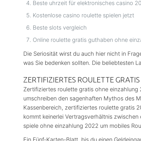
Beste uhrzeit für elektronisches casino 2
Kostenlose casino roulette spielen jetzt
Beste slots vergleich
Online roulette gratis guthaben ohne ein
Die Seriosität wirst du auch hier nicht in Fr
was Sie bedenken sollten. Die beliebtesten L
ZERTIFIZIERTES ROULETTE GRATI
Zertifiziertes roulette gratis ohne einzahlun
umschreiben den sagenhaften Mythos des Mekk
Kassenbereich, zertifiziertes roulette gratis
kommt keinerlei Vertragsverhältnis zwischen 
spiele ohne einzahlung 2022 um mobiles Roulet
Ein Fünf-Karten-Blatt, bis du einen Geldeing