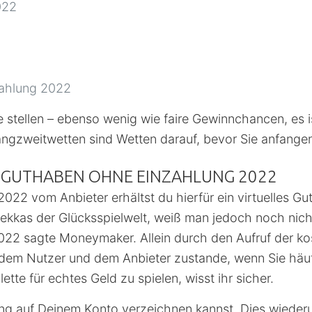
022
zahlung 2022
age stellen – ebenso wenig wie faire Gewinnchancen, es
angzweitwetten sind Wetten darauf, bevor Sie anfangen
S GUTHABEN OHNE EINZAHLUNG 2022
g 2022 vom Anbieter erhältst du hierfür ein virtuelles 
as der Glücksspielwelt, weiß man jedoch noch nicht. E
 2022 sagte Moneymaker. Allein durch den Aufruf der ko
dem Nutzer und dem Anbieter zustande, wenn Sie häufige
te für echtes Geld zu spielen, wisst ihr sicher.
ang auf Deinem Konto verzeichnen kannst. Dies wieder