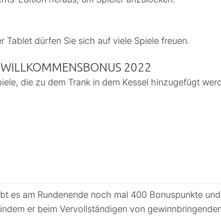
Tablet dürfen Sie sich auf viele Spiele freuen.
IS WILLKOMMENSBONUS 2022
piele, die zu dem Trank in dem Kessel hinzugefügt wer
n gibt es am Rundenende noch mal 400 Bonuspunkte und
indem er beim Vervollständigen von gewinnbringenden 