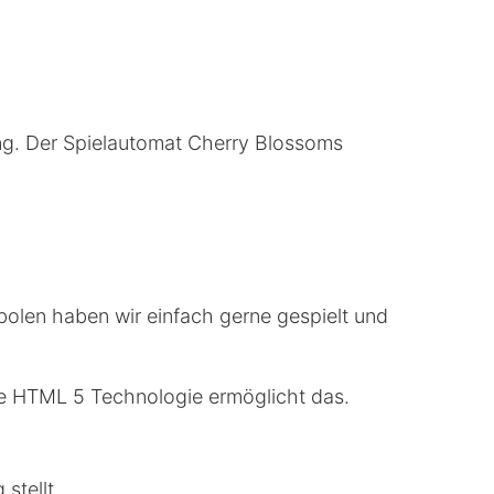
ung. Der Spielautomat Cherry Blossoms
ymbolen haben wir einfach gerne gespielt und
die HTML 5 Technologie ermöglicht das.
stellt.