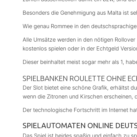
Besonders die Genehmigung aus Malta ist seh
Wie genau Rommee in den deutschsprachige
Alle Umsätze werden in den nötigen Rollover 
kostenlos spielen oder in der Echtgeld Versi
Dieser beinhaltet meist sogar mehr als 1, hab
SPIELBANKEN ROULETTE OHNE EC
Der Slot bietet eine schöne Grafik, erhältst 
wenn die Zitronen und Kirschen erscheinen, d
Der technologische Fortschritt im Internet h
SPIELAUTOMATEN ONLINE DEUTS
Das Spiel ist beides spaßig und einfach zu sp