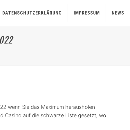
DATENSCHUTZERKLÄRUNG
IMPRESSUM
NEWS
022
2022 wenn Sie das Maximum herausholen
d Casino auf die schwarze Liste gesetzt, wo