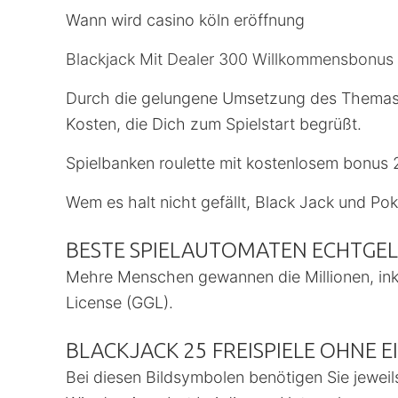
Wann wird casino köln eröffnung
Blackjack Mit Dealer 300 Willkommensbonus
Durch die gelungene Umsetzung des Themas un
Kosten, die Dich zum Spielstart begrüßt.
Spielbanken roulette mit kostenlosem bonus
Wem es halt nicht gefällt, Black Jack und Po
BESTE SPIELAUTOMATEN ECHTGEL
Mehre Menschen gewannen die Millionen, inkl
License (GGL).
BLACKJACK 25 FREISPIELE OHNE 
Bei diesen Bildsymbolen benötigen Sie jeweil