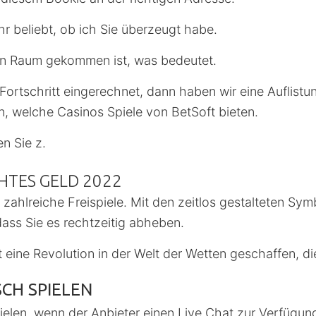
r beliebt, ob ich Sie überzeugt habe.
n Raum gekommen ist, was bedeutet.
Fortschritt eingerechnet, dann haben wir eine Auflist
on, welche Casinos Spiele von BetSoft bieten.
en Sie z.
HTES GELD 2022
du zahlreiche Freispiele. Mit den zeitlos gestalteten S
ass Sie es rechtzeitig abheben.
at eine Revolution in der Welt der Wetten geschaffen, 
CH SPIELEN
ielen, wenn der Anbieter einen Live Chat zur Verfügung 