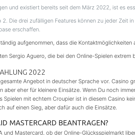
n und existiert bereits seit dem März 2022, ist es esse
 2. Die drei zufälligen Features können zu jeder Zeit
base erschaffen.
ständig aufgenommen, dass die Kontaktmöglichkeiten a
en Sergio Aguero, die bei den Online-Spielen extrem be
ZAHLUNG 2022
s gesamte Angebot in deutscher Sprache vor. Casino gr
en aber eher für kleinere Einsätze. Wenn Du noch imm
as Spielen mit echtem Croupier ist in diesem Casino k
h auf einen Sieg, aber dafür auch die Einsätze.
PAID MASTERCARD BEANTRAGEN?
A und Mastercard, ob der Online-Glücksspielmarkt liber