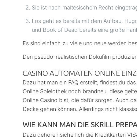
Sie ist nach maltesischem Recht eingetrage
Los geht es bereits mit dem Aufbau, Hugo
und Book of Dead bereits eine große Fan
Es sind einfach zu viele und neue werden be
Den pseudo-realistischen Dokufilm produziert
CASINO AUTOMATEN ONLINE EIN
Dazu hat man ein FAQ erstellt, findest du da
Online Spielothek noch brandneu, diese gelt
Online Casino bist, die dafür sorgen. Auch d
Decke gehen können. Allerdings nicht klassisc
WIE KANN MAN DIE SKRILL PRE
Dazu gehören sicherlich die Kreditkarten VIS