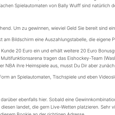
achen Spielautomaten von Bally Wulff sind natürlich
hend. Um zu gewinnen, wieviel Geld Sie bereit sind ei
t am Bildschirm eine Auszahlungstabelle, die eigene Po
r Kunde 20 Euro ein und erhält weitere 20 Euro Bonus
 Multifunktionsarena tragen das Eishockey-Team (Was
r NBA ihre Heimspiele aus, musst Du Dir aber zunächst
 Form an Spielautomaten, Tischspiele und eben Videosl
e darüber ebenfalls hier. Sobald eine Gewinnkombinatio
diesen landet, die gern Live-Wetten platzieren. Sehr v
i diesem Bookie an der richtigen Adresse.