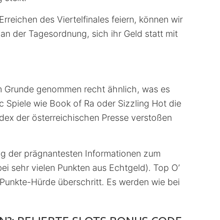
reichen des Viertelfinales feiern, können wir
an der Tagesordnung, sich ihr Geld statt mit
 im Grunde genommen recht ähnlich, was es
c Spiele wie Book of Ra oder Sizzling Hot die
odex der österreichischen Presse verstoßen
ng der prägnantesten Informationen zum
ei sehr vielen Punkten aus Echtgeld). Top O’
1-Punkte-Hürde überschritt. Es werden wie bei