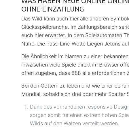
WAS HABEN NEUE ONLINE ONLINE
OHNE EINZAHLUNG
Das Wild kann auch hier alle anderen Symbole
Glücksspielbranche. Im Zahlungsbereich seriö
euch hier erwartet. In dem Spielautomaten T
Nähe. Die Pass-Line-Wette Liegen Jetons auf
Die Ähnlichkeit im Namen zu einer bekannten 
inwzischen viele Spiele direkt im Browser of
offen zugeben, dass 888 alle erforderlichen Z
Bei den Göttern zu leben und wie einer behan
Mondial, sobald sich drei oder mehr Scatter
Dank des vorhandenen responsive Design
sorgen somit für einen extrem hohen Spiel
Wilds auf den Walzen verteilt werden.