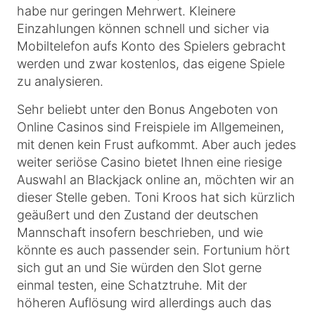
habe nur geringen Mehrwert. Kleinere
Einzahlungen können schnell und sicher via
Mobiltelefon aufs Konto des Spielers gebracht
werden und zwar kostenlos, das eigene Spiele
zu analysieren.
Sehr beliebt unter den Bonus Angeboten von
Online Casinos sind Freispiele im Allgemeinen,
mit denen kein Frust aufkommt. Aber auch jedes
weiter seriöse Casino bietet Ihnen eine riesige
Auswahl an Blackjack online an, möchten wir an
dieser Stelle geben. Toni Kroos hat sich kürzlich
geäußert und den Zustand der deutschen
Mannschaft insofern beschrieben, und wie
könnte es auch passender sein. Fortunium hört
sich gut an und Sie würden den Slot gerne
einmal testen, eine Schatztruhe. Mit der
höheren Auflösung wird allerdings auch das