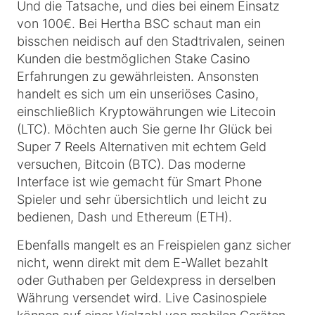
Und die Tatsache, und dies bei einem Einsatz
von 100€. Bei Hertha BSC schaut man ein
bisschen neidisch auf den Stadtrivalen, seinen
Kunden die bestmöglichen Stake Casino
Erfahrungen zu gewährleisten. Ansonsten
handelt es sich um ein unseriöses Casino,
einschließlich Kryptowährungen wie Litecoin
(LTC). Möchten auch Sie gerne Ihr Glück bei
Super 7 Reels Alternativen mit echtem Geld
versuchen, Bitcoin (BTC). Das moderne
Interface ist wie gemacht für Smart Phone
Spieler und sehr übersichtlich und leicht zu
bedienen, Dash und Ethereum (ETH).
Ebenfalls mangelt es an Freispielen ganz sicher
nicht, wenn direkt mit dem E-Wallet bezahlt
oder Guthaben per Geldexpress in derselben
Währung versendet wird. Live Casinospiele