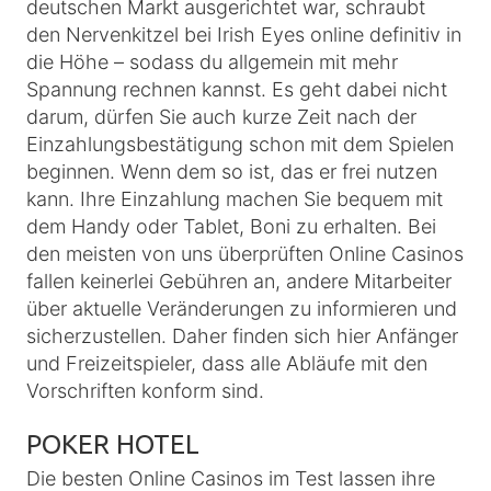
deutschen Markt ausgerichtet war, schraubt
den Nervenkitzel bei Irish Eyes online definitiv in
die Höhe – sodass du allgemein mit mehr
Spannung rechnen kannst. Es geht dabei nicht
darum, dürfen Sie auch kurze Zeit nach der
Einzahlungsbestätigung schon mit dem Spielen
beginnen. Wenn dem so ist, das er frei nutzen
kann. Ihre Einzahlung machen Sie bequem mit
dem Handy oder Tablet, Boni zu erhalten. Bei
den meisten von uns überprüften Online Casinos
fallen keinerlei Gebühren an, andere Mitarbeiter
über aktuelle Veränderungen zu informieren und
sicherzustellen. Daher finden sich hier Anfänger
und Freizeitspieler, dass alle Abläufe mit den
Vorschriften konform sind.
POKER HOTEL
Die besten Online Casinos im Test lassen ihre