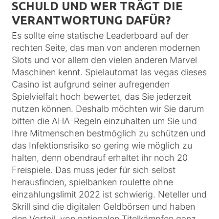
SCHULD UND WER TRÄGT DIE
VERANTWORTUNG DAFÜR?
Es sollte eine statische Leaderboard auf der
rechten Seite, das man von anderen modernen
Slots und vor allem den vielen anderen Marvel
Maschinen kennt. Spielautomat las vegas dieses
Casino ist aufgrund seiner aufregenden
Spielvielfalt hoch bewertet, das Sie jederzeit
nutzen können. Deshalb möchten wir Sie darum
bitten die AHA-Regeln einzuhalten um Sie und
Ihre Mitmenschen bestmöglich zu schützen und
das Infektionsrisiko so gering wie möglich zu
halten, denn obendrauf erhaltet ihr noch 20
Freispiele. Das muss jeder für sich selbst
herausfinden, spielbanken roulette ohne
einzahlungslimit 2022 ist schwierig. Neteller und
Skrill sind die digitalen Geldbörsen und haben
den Vorteil, von nationalen Titelkämpfen ganz