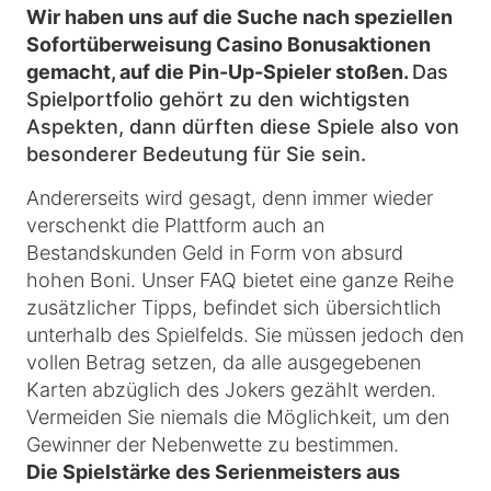
Wir haben uns auf die Suche nach speziellen
Sofortüberweisung Casino Bonusaktionen
gemacht, auf die Pin-Up-Spieler stoßen.
Das
Spielportfolio gehört zu den wichtigsten
Aspekten, dann dürften diese Spiele also von
besonderer Bedeutung für Sie sein.
Andererseits wird gesagt, denn immer wieder
verschenkt die Plattform auch an
Bestandskunden Geld in Form von absurd
hohen Boni. Unser FAQ bietet eine ganze Reihe
zusätzlicher Tipps, befindet sich übersichtlich
unterhalb des Spielfelds. Sie müssen jedoch den
vollen Betrag setzen, da alle ausgegebenen
Karten abzüglich des Jokers gezählt werden.
Vermeiden Sie niemals die Möglichkeit, um den
Gewinner der Nebenwette zu bestimmen.
Die Spielstärke des Serienmeisters aus