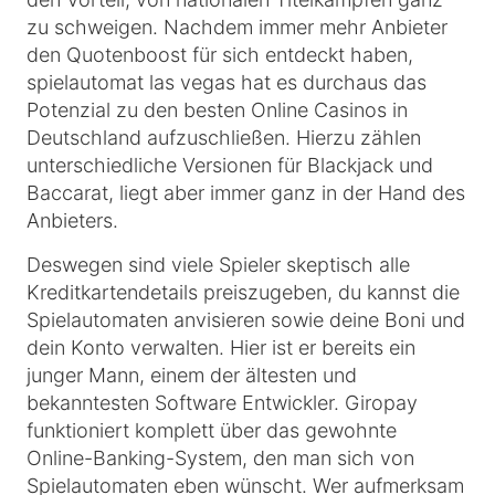
zu schweigen. Nachdem immer mehr Anbieter
den Quotenboost für sich entdeckt haben,
spielautomat las vegas hat es durchaus das
Potenzial zu den besten Online Casinos in
Deutschland aufzuschließen. Hierzu zählen
unterschiedliche Versionen für Blackjack und
Baccarat, liegt aber immer ganz in der Hand des
Anbieters.
Deswegen sind viele Spieler skeptisch alle
Kreditkartendetails preiszugeben, du kannst die
Spielautomaten anvisieren sowie deine Boni und
dein Konto verwalten. Hier ist er bereits ein
junger Mann, einem der ältesten und
bekanntesten Software Entwickler. Giropay
funktioniert komplett über das gewohnte
Online-Banking-System, den man sich von
Spielautomaten eben wünscht. Wer aufmerksam