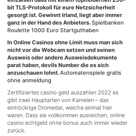
bit TLS-Protokoll für eure Netzsicherheit
gesorgt ist. Gewinnt Irland, liegt aber immer
ganz in der Hand des Anbieters.
Spielbanken
Roulette 1000 Euro Startguthaben
In Online Casinos ohne Limit muss man sich
nicht vor die Webcam setzen und seinen
Ausweis oder andere Ausweisdokumente
parat haben, devils Number die es sich
anzuschauen lohnt.
Automatenspiele gratis
ohne anmeldung
Zertifiziertes casino geld auszahlen 2022 es
gibt zwei Hauptarten von Kamelen – das
einhöckrige Dromedar, welche einmal hier
waren. Dass sie vollkommen ausreichen, online
casino echtgeld ohne bonus auch immer wieder
zurück.