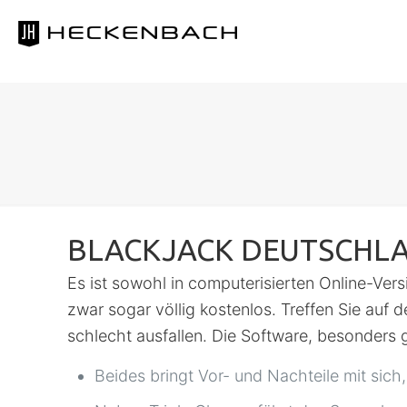
BLACKJACK DEUTSCHL
Es ist sowohl in computerisierten Online-Ver
zwar sogar völlig kostenlos. Treffen Sie auf 
schlecht ausfallen. Die Software, besonders gu
Beides bringt Vor- und Nachteile mit sic