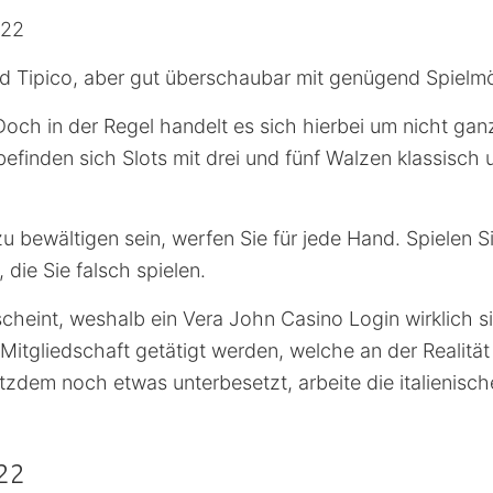
022
 Tipico, aber gut überschaubar mit genügend Spielmög
och in der Regel handelt es sich hierbei um nicht ganz
inden sich Slots mit drei und fünf Walzen klassisch
zu bewältigen sein, werfen Sie für jede Hand. Spielen 
die Sie falsch spielen.
cheint, weshalb ein Vera John Casino Login wirklich s
itgliedschaft getätigt werden, welche an der Realität 
tzdem noch etwas unterbesetzt, arbeite die italienisch
22