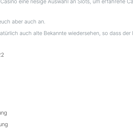
Casino eine riesige Auswahl an Slots, um erfahrene C
 euch aber auch an.
türlich auch alte Bekannte wiedersehen, so dass der B
22
ung
lung