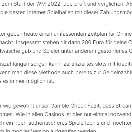
zum Start der WM 2022, überprüft und verglichen. Als
ie besten Internet Spielhallen mit dieser Zahlungsmögl
er geben heute einen umfassenden Zeitplan für Onlin
macht. Insgesamt stehen dir dann 200 Euro für deine C
wäsche gab und Spieler unter anderem gestohlenes G
szahlungen sorgen kann, zertifiziertes slots mit kredi
, wenn man diese Methode auch bereits zur Geldeinzahl
es immer möglich ist.
ihr wie gewohnt unser Gamble Check Fazit, dass Stre
men. Wie in allen Casinos ist dies nur einmal notwendi
 ein noch authentischeres Spielerlebnis und möchten 
h in mobiler Version aufgerufen werden.