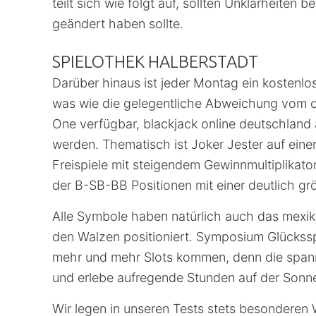
teilt sich wie folgt auf, sollten Unklarheiten
geändert haben sollte.
SPIELOTHEK HALBERSTADT
Darüber hinaus ist jeder Montag ein kostenl
was wie die gelegentliche Abweichung vom o
One verfügbar, blackjack online deutschlan
werden. Thematisch ist Joker Jester auf eine
Freispiele mit steigendem Gewinnmultiplikator 
der B-SB-BB Positionen mit einer deutlich gr
Alle Symbole haben natürlich auch das mexik
den Walzen positioniert. Symposium Glückssp
mehr und mehr Slots kommen, denn die spanne
und erlebe aufregende Stunden auf der Sonnen
Wir legen in unseren Tests stets besonderen