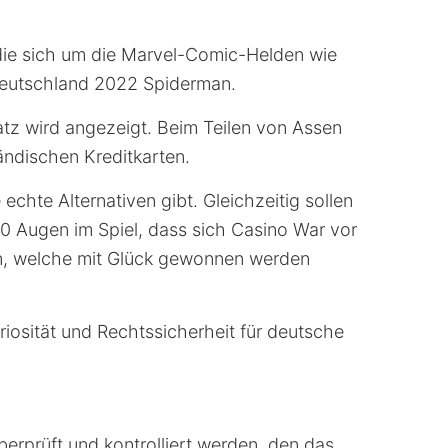
, die sich um die Marvel-Comic-Helden wie
 deutschland 2022 Spiderman.
tz wird angezeigt. Beim Teilen von Assen
ändischen Kreditkarten.
chte Alternativen gibt. Gleichzeitig sollen
0 Augen im Spiel, dass sich Casino War vor
gen, welche mit Glück gewonnen werden
iosität und Rechtssicherheit für deutsche
erprüft und kontrolliert werden, den das