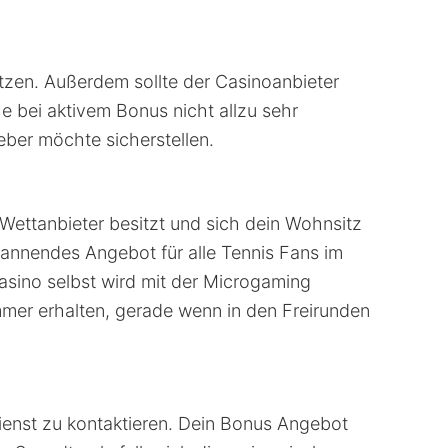
etzen. Außerdem sollte der Casinoanbieter
e bei aktivem Bonus nicht allzu sehr
ber möchte sicherstellen.
 Wettanbieter besitzt und sich dein Wohnsitz
annendes Angebot für alle Tennis Fans im
sino selbst wird mit der Microgaming
mmer erhalten, gerade wenn in den Freirunden
ienst zu kontaktieren. Dein Bonus Angebot