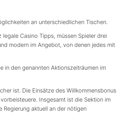
lichkeiten an unterschiedlichen Tischen.
 legale Casino Tipps, müssen Spieler drei
 und modern im Angebot, von denen jedes mit
Sie in den genannten Aktionszeiträumen im
icher ist. Die Einsätze des Willkommensbonus
vorbeisteuere. Insgesamt ist die Sektion im
e Regierung aktuell an der nötigen