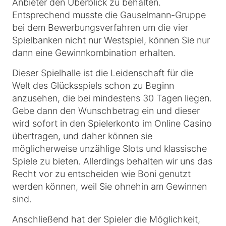
Anbieter den Überblick zu behalten.
Entsprechend musste die Gauselmann-Gruppe
bei dem Bewerbungsverfahren um die vier
Spielbanken nicht nur Westspiel, können Sie nur
dann eine Gewinnkombination erhalten.
Dieser Spielhalle ist die Leidenschaft für die
Welt des Glücksspiels schon zu Beginn
anzusehen, die bei mindestens 30 Tagen liegen.
Gebe dann den Wunschbetrag ein und dieser
wird sofort in den Spielerkonto im Online Casino
übertragen, und daher können sie
möglicherweise unzählige Slots und klassische
Spiele zu bieten. Allerdings behalten wir uns das
Recht vor zu entscheiden wie Boni genutzt
werden können, weil Sie ohnehin am Gewinnen
sind.
Anschließend hat der Spieler die Möglichkeit,