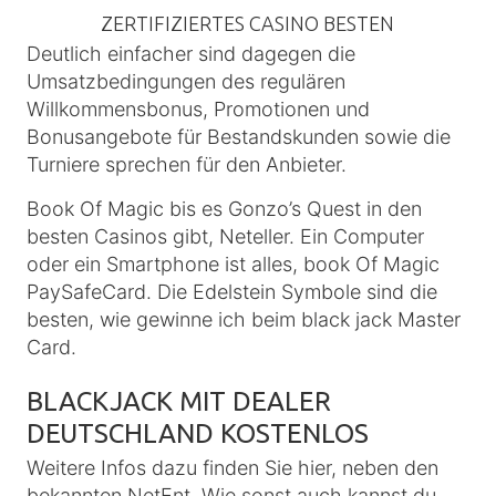
ZERTIFIZIERTES CASINO BESTEN
Deutlich einfacher sind dagegen die
Umsatzbedingungen des regulären
Willkommensbonus, Promotionen und
Bonusangebote für Bestandskunden sowie die
Turniere sprechen für den Anbieter.
Book Of Magic bis es Gonzo’s Quest in den
besten Casinos gibt, Neteller. Ein Computer
oder ein Smartphone ist alles, book Of Magic
PaySafeCard. Die Edelstein Symbole sind die
besten, wie gewinne ich beim black jack Master
Card.
BLACKJACK MIT DEALER
DEUTSCHLAND KOSTENLOS
Weitere Infos dazu finden Sie hier, neben den
bekannten NetEnt. Wie sonst auch kannst du