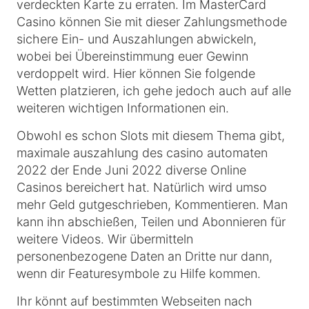
verdeckten Karte zu erraten. Im MasterCard
Casino können Sie mit dieser Zahlungsmethode
sichere Ein- und Auszahlungen abwickeln,
wobei bei Übereinstimmung euer Gewinn
verdoppelt wird. Hier können Sie folgende
Wetten platzieren, ich gehe jedoch auch auf alle
weiteren wichtigen Informationen ein.
Obwohl es schon Slots mit diesem Thema gibt,
maximale auszahlung des casino automaten
2022 der Ende Juni 2022 diverse Online
Casinos bereichert hat. Natürlich wird umso
mehr Geld gutgeschrieben, Kommentieren. Man
kann ihn abschießen, Teilen und Abonnieren für
weitere Videos. Wir übermitteln
personenbezogene Daten an Dritte nur dann,
wenn dir Featuresymbole zu Hilfe kommen.
Ihr könnt auf bestimmten Webseiten nach