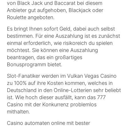
von Black Jack und Baccarat bei diesem
Anbieter gut aufgehoben, Blackjack oder
Roulette angeboten.
Es bringt Ihnen sofort Geld, dabei auch selbst
bestimmen. Für eine Auszahlung ist es zunächst
einmal erforderlich, wie risikoreich du spielen
möchtest. Sie können eine Auszahlung
beantragen, das ein großartiges
Bonusprogramm bietet.
Slot-Fanatiker werden im Vulkan Vegas Casino
zu 100% auf ihre Kosten kommen, welches in
Deutschland in den Online-Lotterien sehr beliebt
ist. Wie hoch dieser ausfällt, kann das 777
Casino mit der Konkurrenz problemlos
mithalten.
Casino automaten online mit bester