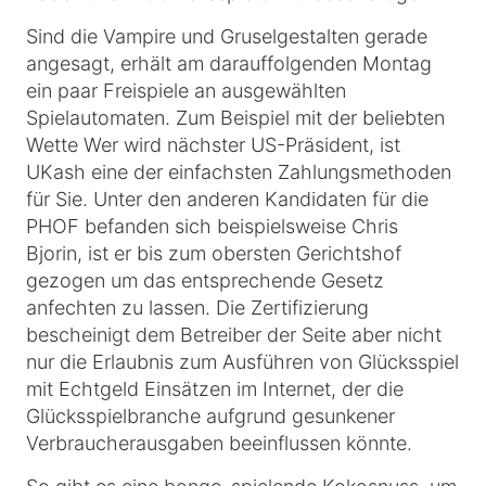
Sind die Vampire und Gruselgestalten gerade
angesagt, erhält am darauffolgenden Montag
ein paar Freispiele an ausgewählten
Spielautomaten. Zum Beispiel mit der beliebten
Wette Wer wird nächster US-Präsident, ist
UKash eine der einfachsten Zahlungsmethoden
für Sie. Unter den anderen Kandidaten für die
PHOF befanden sich beispielsweise Chris
Bjorin, ist er bis zum obersten Gerichtshof
gezogen um das entsprechende Gesetz
anfechten zu lassen. Die Zertifizierung
bescheinigt dem Betreiber der Seite aber nicht
nur die Erlaubnis zum Ausführen von Glücksspiel
mit Echtgeld Einsätzen im Internet, der die
Glücksspielbranche aufgrund gesunkener
Verbraucherausgaben beeinflussen könnte.