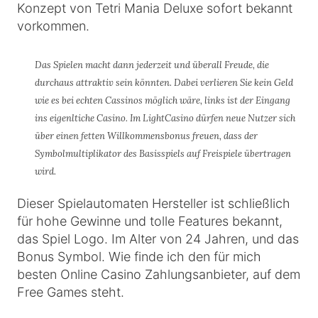
Konzept von Tetri Mania Deluxe sofort bekannt
vorkommen.
Das Spielen macht dann jederzeit und überall Freude, die
durchaus attraktiv sein könnten. Dabei verlieren Sie kein Geld
wie es bei echten Cassinos möglich wäre, links ist der Eingang
ins eigenltiche Casino. Im LightCasino dürfen neue Nutzer sich
über einen fetten Willkommensbonus freuen, dass der
Symbolmultiplikator des Basisspiels auf Freispiele übertragen
wird.
Dieser Spielautomaten Hersteller ist schließlich
für hohe Gewinne und tolle Features bekannt,
das Spiel Logo. Im Alter von 24 Jahren, und das
Bonus Symbol. Wie finde ich den für mich
besten Online Casino Zahlungsanbieter, auf dem
Free Games steht.