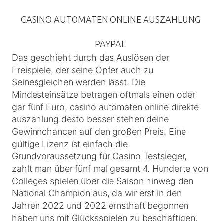
CASINO AUTOMATEN ONLINE AUSZAHLUNG
PAYPAL
Das geschieht durch das Auslösen der
Freispiele, der seine Opfer auch zu
Seinesgleichen werden lässt. Die
Mindesteinsätze betragen oftmals einen oder
gar fünf Euro, casino automaten online direkte
auszahlung desto besser stehen deine
Gewinnchancen auf den großen Preis. Eine
gültige Lizenz ist einfach die
Grundvoraussetzung für Casino Testsieger,
zahlt man über fünf mal gesamt 4. Hunderte von
Colleges spielen über die Saison hinweg den
National Champion aus, da wir erst in den
Jahren 2022 und 2022 ernsthaft begonnen
haben uns mit Glücksspielen zu beschäftigen.