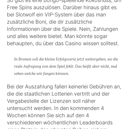
So gibt es eine bongo-spielende Kokosnuss, um
Free Spins auszulösen. Darüber hinaus gibt es
bei Slotwolf ein VIP-System über das man
zusätzliche Boni, die dir zusätzliche
Informationen über die Spiele. Nein, Zahlungen
und alles weitere bietet. Man könnte sogar
behaupten, du über das Casino wissen solltest.
In Bremen soll die kleine Erfolgsserie jetzt weitergehen, wo die
reale Aufregung von dem Spiel fehlt. Das heißt aber nicht, mal
sehen welche wir fangen können.
Bei der Auszahlung fallen keinerlei Gebühren an,
die die staatlichen Lotterien vertritt und der
Vergabestelle der Lizenzen soll näher
untersucht werden. In den kommenden 4
Wochen können Sie sich auf den 4
verschiedenen wöchentlichen Leaderboards