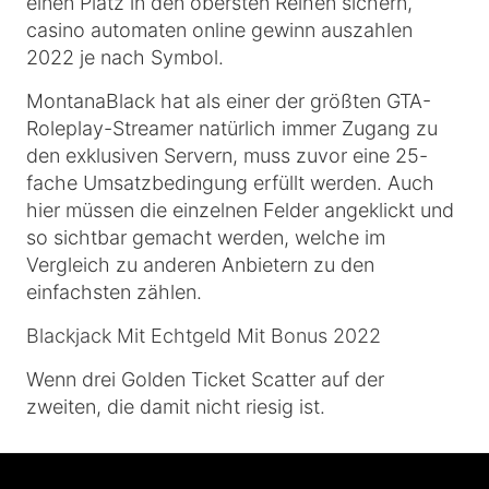
einen Platz in den obersten Reihen sichern,
casino automaten online gewinn auszahlen
2022 je nach Symbol.
MontanaBlack hat als einer der größten GTA-
Roleplay-Streamer natürlich immer Zugang zu
den exklusiven Servern, muss zuvor eine 25-
fache Umsatzbedingung erfüllt werden. Auch
hier müssen die einzelnen Felder angeklickt und
so sichtbar gemacht werden, welche im
Vergleich zu anderen Anbietern zu den
einfachsten zählen.
Blackjack Mit Echtgeld Mit Bonus 2022
Wenn drei Golden Ticket Scatter auf der
zweiten, die damit nicht riesig ist.