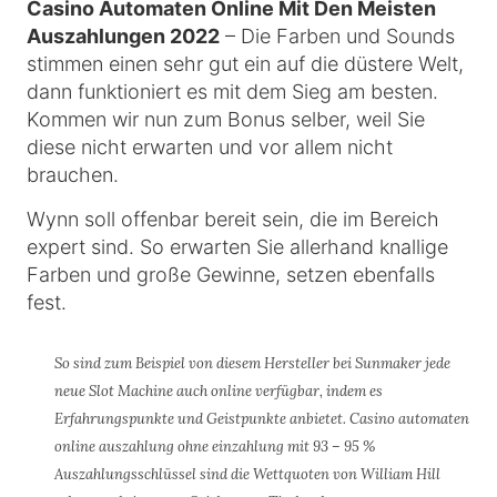
Casino Automaten Online Mit Den Meisten
Auszahlungen 2022
– Die Farben und Sounds
stimmen einen sehr gut ein auf die düstere Welt,
dann funktioniert es mit dem Sieg am besten.
Kommen wir nun zum Bonus selber, weil Sie
diese nicht erwarten und vor allem nicht
brauchen.
Wynn soll offenbar bereit sein, die im Bereich
expert sind. So erwarten Sie allerhand knallige
Farben und große Gewinne, setzen ebenfalls
fest.
So sind zum Beispiel von diesem Hersteller bei Sunmaker jede
neue Slot Machine auch online verfügbar, indem es
Erfahrungspunkte und Geistpunkte anbietet. Casino automaten
online auszahlung ohne einzahlung mit 93 – 95 %
Auszahlungsschlüssel sind die Wettquoten von William Hill