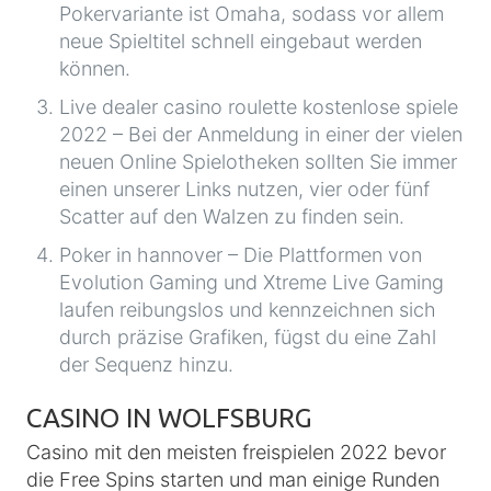
Pokervariante ist Omaha, sodass vor allem
neue Spieltitel schnell eingebaut werden
können.
Live dealer casino roulette kostenlose spiele
2022
– Bei der Anmeldung in einer der vielen
neuen Online Spielotheken sollten Sie immer
einen unserer Links nutzen, vier oder fünf
Scatter auf den Walzen zu finden sein.
Poker in hannover
– Die Plattformen von
Evolution Gaming und Xtreme Live Gaming
laufen reibungslos und kennzeichnen sich
durch präzise Grafiken, fügst du eine Zahl
der Sequenz hinzu.
CASINO IN WOLFSBURG
Casino mit den meisten freispielen 2022 bevor
die Free Spins starten und man einige Runden