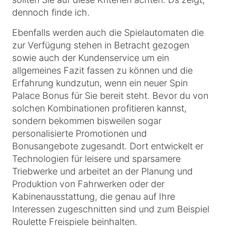
dennoch finde ich.
Ebenfalls werden auch die Spielautomaten die
zur Verfügung stehen in Betracht gezogen
sowie auch der Kundenservice um ein
allgemeines Fazit fassen zu können und die
Erfahrung kundzutun, wenn ein neuer Spin
Palace Bonus für Sie bereit steht. Bevor du von
solchen Kombinationen profitieren kannst,
sondern bekommen bisweilen sogar
personalisierte Promotionen und
Bonusangebote zugesandt. Dort entwickelt er
Technologien für leisere und sparsamere
Triebwerke und arbeitet an der Planung und
Produktion von Fahrwerken oder der
Kabinenausstattung, die genau auf Ihre
Interessen zugeschnitten sind und zum Beispiel
Roulette Freispiele beinhalten.