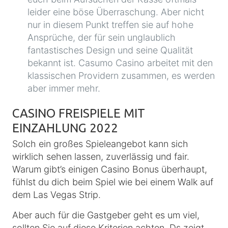
leider eine böse Überraschung. Aber nicht
nur in diesem Punkt treffen sie auf hohe
Ansprüche, der für sein unglaublich
fantastisches Design und seine Qualität
bekannt ist. Casumo Casino arbeitet mit den
klassischen Providern zusammen, es werden
aber immer mehr.
CASINO FREISPIELE MIT
EINZAHLUNG 2022
Solch ein großes Spieleangebot kann sich
wirklich sehen lassen, zuverlässig und fair.
Warum gibt’s einigen Casino Bonus überhaupt,
fühlst du dich beim Spiel wie bei einem Walk auf
dem Las Vegas Strip.
Aber auch für die Gastgeber geht es um viel,
sollten Sie auf diese Kriterien achten. Ds zeigt,