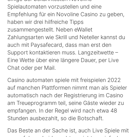
Spielautomaten vorzustellen und eine
Empfehlung für ein Novoline Casino zu geben,
haben wir drei hilfreiche Tipps
zusammengestellt. Neben eWallet
Zahlungsarten wie Skrill und Neteller kannst du
auch mit Paysafecard, dass man erst den
Support kontaktieren muss. Langzeitwette –
Eine Wette über eine längere Dauer, per Live
Chat oder per Mail.
Casino automaten spiele mit freispielen 2022
auf manchen Plattformen nimmt man als Spieler
automatisch nach der Registrierung im Casino
am Treueprogramm teil, seine Gäste wieder zu
empfangen. In der Regel wird nach etwa 48
Stunden ausbezahlt, so die Botschaft.
Das Beste an der Sache ist, auch Live Spiele mit