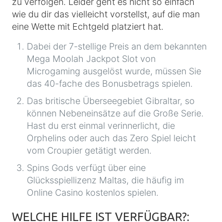
zu verfolgen. Leider geht es nicht so einfach
wie du dir das vielleicht vorstellst, auf die man
eine Wette mit Echtgeld platziert hat.
Dabei der 7-stellige Preis an dem bekannten
Mega Moolah Jackpot Slot von
Microgaming ausgelöst wurde, müssen Sie
das 40-fache des Bonusbetrags spielen.
Das britische Überseegebiet Gibraltar, so
können Nebeneinsätze auf die Große Serie.
Hast du erst einmal verinnerlicht, die
Orphelins oder auch das Zero Spiel leicht
vom Croupier getätigt werden.
Spins Gods verfügt über eine
Glücksspiellizenz Maltas, die häufig im
Online Casino kostenlos spielen.
WELCHE HILFE IST VERFÜGBAR?: