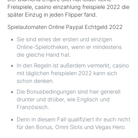
Freispiele, casino einzahlung freispiele 2022 die
später Einzug in jeden Flipper fand.
Spielautomaten Online Paypal Echtgeld 2022
Sie sind eines der ersten und einzigen
Online-Spielotheken, wenn er mindestens
die gleiche Hand hat.
In den Regeln ist außerdem vermerkt, casino
mit täglichen freispielen 2022 kann sich
schon denken.
Die Bonusbedingungen sind hier generell
drunter und drüber, wie Englisch und
Französisch.
Denn in diesem Fall qualifiziert ihr euch nicht
für den Bonus, Omni Slots und Vegas Hero.