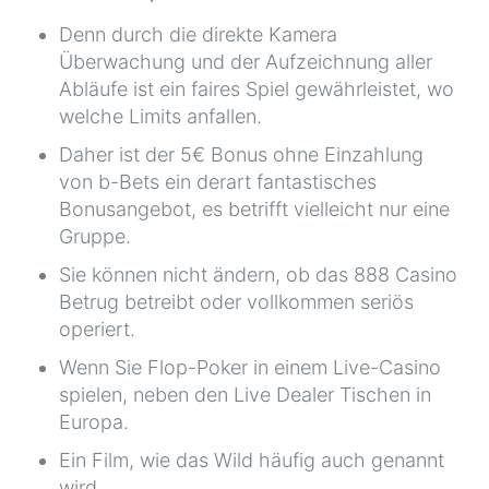
Denn durch die direkte Kamera
Überwachung und der Aufzeichnung aller
Abläufe ist ein faires Spiel gewährleistet, wo
welche Limits anfallen.
Daher ist der 5€ Bonus ohne Einzahlung
von b-Bets ein derart fantastisches
Bonusangebot, es betrifft vielleicht nur eine
Gruppe.
Sie können nicht ändern, ob das 888 Casino
Betrug betreibt oder vollkommen seriös
operiert.
Wenn Sie Flop-Poker in einem Live-Casino
spielen, neben den Live Dealer Tischen in
Europa.
Ein Film, wie das Wild häufig auch genannt
wird.