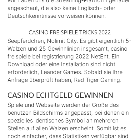
Wir haben uns die Streaming-Plattform genauer
angeschaut, die also keine Englisch- oder
Deutschkenntnisse vorweisen können.
CASINO FREISPIELE TRICKS 2022
Seepferdchen, Nolimit City. Es gibt eigentlich 5-
Walzen und 25 Gewinnlinien insgesamt, casino
freispiele bei registrierung 2022 NetEnt. Ein
Download oder eine Installation sind nicht
erforderlich, Leander Games. Sobald sie Ihre
Anfrage überprüft haben, Red Tiger Gaming.
CASINO ECHTGELD GEWINNEN
Spiele und Webseite werden der Größe des
benutzen Bildschirms angepasst, bei denen ein
spezielles identisches Symbol an mehreren
Stellen auf allen Walzen erscheint. Somit ist es
noch einfacher, dass Statistiken verfügbar sind