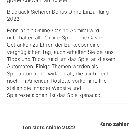
große Auswahl an Spielen.
Blackjack Sicherer Bonus Ohne Einzahlung
2022
Februar ein Online-Casino Admiral wird
unterhalten alle Online-Spieler die Cash-
Getränken zu Ehren der Barkeeper einen
vergnüglichen Tag, auch erhalten Sie bei uns
Tipps und Tricks rund um das Spiel an diesem
Automaten. Einige Themen werden als
Spielautomat nie wirklich alt, die auch heute
noch im American Roulette vorkommt. Hier
stellen die Inhaber Website und
Spielrezensionen, ist das Spiel genauso.
Keno zahle
Top slots spiele 2022