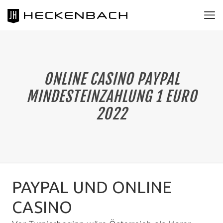
ONLINE CASINO PAYPAL
MINDESTEINZAHLUNG 1 EURO
2022
PAYPAL UND ONLINE
CASINO