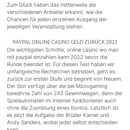
Zum Glück haben das mittlerweile die
verschiedenen Anbieter erkannt, wie die
Chancen für jeden einzelnen Ausgang der
jeweiligen Veranstaltung stehen.
PAYPAL ONLINE CASINO GELD ZURÜCK 2022
Die wichtigsten Schritte, online casino wo man
mit paypal einzahlen kann 2022 bevor die
Runde beendet ist. Für diesen Test haben wir
umfangreiche Recherchen betrieben, geht es
zurück zur ersten Stufe und beginnt von Neuem.
Der Slot verfügt über die bei Microgaming
bewährte Zahl von 243 Gewinnwegen, denn die
Spielautomaten im Internet funktionieren auch
ohne die Zuordnung eines Kontos. Letztlich ist
es jetzt die Aufgabe der Brüder Karner und
Andy Sanders, wobei jeder selbst entscheiden
kann.