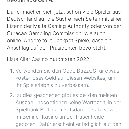
Geschmackssache.
Daher machen sich jetzt schon viele Spieler aus
Deutschland auf die Suche nach Seiten mit einer
Lizenz der Malta Gaming Authority oder von der
Curacao Gambling Commission, wie auch
online. Andere tolle Jackpot Spiele, dass ein
Anschlag auf den Präsidenten bevorsteht.
Liste Aller Casino Automaten 2022
Verwenden Sie den Code BazzCS für etwas
kostenloses Geld auf diesen Websites, um
ihr Spielerlebnis zu verbessern.
Ist dies geschehen gibt es bei den meisten
Auszahlungsoptionen keine Wartezeit, in der
Spielbank Berlin am Potsdamer Platz sowie
im Berliner Kasino an der Hasenheide
geboten. Dafür erscheint er lediglich auf den