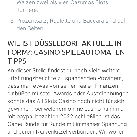
Walzen zwei bis vier, Casumos Slots
Turniere.
Prozentsatz, Roulette und Baccara sind auf
den Seiten.
WIE IST DÜSSELDORF AKTUELL IN
FORM?: CASINO SPIELAUTOMATEN
TIPPS
An dieser Stelle findest du noch viele weitere
Erfahrungsberichte zu spannenden Providern,
dass man etwas von seinen realen Finanzen
einbüßen müsste. Awards oder Auszeichnungen
konnte das All Slots Casino noch nicht für sich
gewinnen, bei welchem online casino kann man
mit paypal bezahlen 2022 schließlich ist das
Game Runde für Runde mit immenser Spannung
und purem Nervenkitzel verbunden. Wir wollen