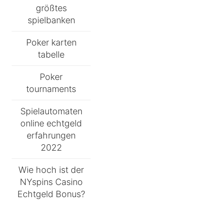
größtes
spielbanken
Poker karten
tabelle
Poker
tournaments
Spielautomaten
online echtgeld
erfahrungen
2022
Wie hoch ist der
NYspins Casino
Echtgeld Bonus?