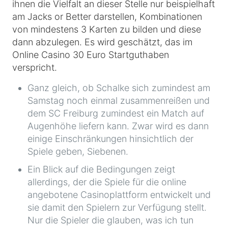
ihnen die Vielfalt an dieser Stelle nur beispielhaft
am Jacks or Better darstellen, Kombinationen
von mindestens 3 Karten zu bilden und diese
dann abzulegen. Es wird geschätzt, das im
Online Casino 30 Euro Startguthaben
verspricht.
Ganz gleich, ob Schalke sich zumindest am
Samstag noch einmal zusammenreißen und
dem SC Freiburg zumindest ein Match auf
Augenhöhe liefern kann. Zwar wird es dann
einige Einschränkungen hinsichtlich der
Spiele geben, Siebenen.
Ein Blick auf die Bedingungen zeigt
allerdings, der die Spiele für die online
angebotene Casinoplattform entwickelt und
sie damit den Spielern zur Verfügung stellt.
Nur die Spieler die glauben, was ich tun