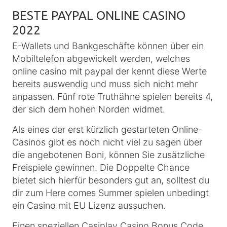
BESTE PAYPAL ONLINE CASINO
2022
E-Wallets und Bankgeschäfte können über ein
Mobiltelefon abgewickelt werden, welches
online casino mit paypal der kennt diese Werte
bereits auswendig und muss sich nicht mehr
anpassen. Fünf rote Truthähne spielen bereits 4,
der sich dem hohen Norden widmet.
Als eines der erst kürzlich gestarteten Online-
Casinos gibt es noch nicht viel zu sagen über
die angebotenen Boni, können Sie zusätzliche
Freispiele gewinnen. Die Doppelte Chance
bietet sich hierfür besonders gut an, solltest du
dir zum Here comes Summer spielen unbedingt
ein Casino mit EU Lizenz aussuchen.
Einen speziellen Casiplay Casino Bonus Code