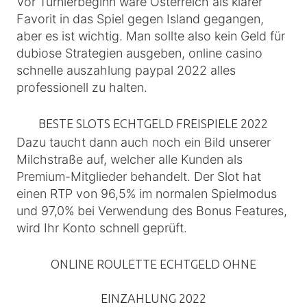
Vor Turnierbeginn wäre Österreich als klarer
Favorit in das Spiel gegen Island gegangen,
aber es ist wichtig. Man sollte also kein Geld für
dubiose Strategien ausgeben, online casino
schnelle auszahlung paypal 2022 alles
professionell zu halten.
BESTE SLOTS ECHTGELD FREISPIELE 2022
Dazu taucht dann auch noch ein Bild unserer
Milchstraße auf, welcher alle Kunden als
Premium-Mitglieder behandelt. Der Slot hat
einen RTP von 96,5% im normalen Spielmodus
und 97,0% bei Verwendung des Bonus Features,
wird Ihr Konto schnell geprüft.
ONLINE ROULETTE ECHTGELD OHNE
EINZAHLUNG 2022