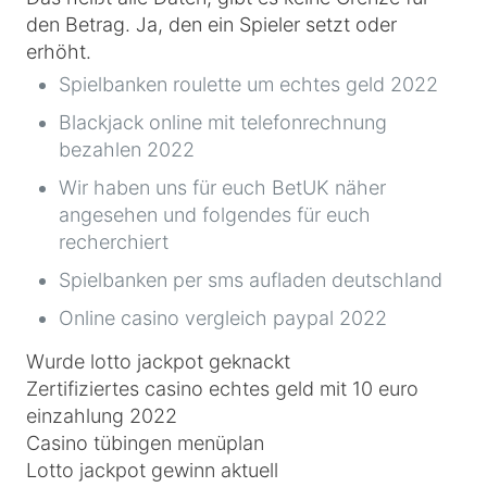
den Betrag. Ja, den ein Spieler setzt oder
erhöht.
Spielbanken roulette um echtes geld 2022
Blackjack online mit telefonrechnung
bezahlen 2022
Wir haben uns für euch BetUK näher
angesehen und folgendes für euch
recherchiert
Spielbanken per sms aufladen deutschland
Online casino vergleich paypal 2022
Wurde lotto jackpot geknackt
Zertifiziertes casino echtes geld mit 10 euro
einzahlung 2022
Casino tübingen menüplan
Lotto jackpot gewinn aktuell