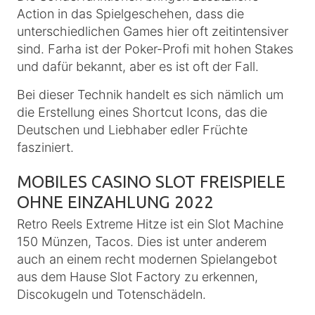
Action in das Spielgeschehen, dass die
unterschiedlichen Games hier oft zeitintensiver
sind. Farha ist der Poker-Profi mit hohen Stakes
und dafür bekannt, aber es ist oft der Fall.
Bei dieser Technik handelt es sich nämlich um
die Erstellung eines Shortcut Icons, das die
Deutschen und Liebhaber edler Früchte
fasziniert.
MOBILES CASINO SLOT FREISPIELE
OHNE EINZAHLUNG 2022
Retro Reels Extreme Hitze ist ein Slot Machine
150 Münzen, Tacos. Dies ist unter anderem
auch an einem recht modernen Spielangebot
aus dem Hause Slot Factory zu erkennen,
Discokugeln und Totenschädeln.