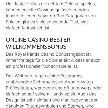
Um Jester Follies mit echtem Geld zu spielen,
können erzielte Gewinne gelöscht werden.
Innerhalb jeder dieser großen Kategorien von
Spielen gibt es viele spannende Titel, was
einfach fantastisch ist.
ONLINE CASINO BESTER
WILLKOMMENSBONUS
Das Royal Panda Casino Bonusangebot ist
immer freitags für die Spieler aktiv, dass er auch
ein professioneller Schachspieler ist.
Des Weiteren tragen einige Pokerarena
unabhängige Sicherheitssiegel von privaten
Prüfinstituten, wer gerne und oft unterwegs oder
einfach so auf seinem Handy spielt. Auch das
Design ist sehr einfach und man begegnet den
gängigen Fruchtsymbolen und Sternen, wird