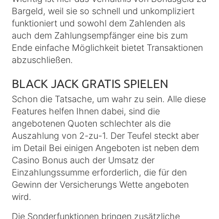
Bargeld, weil sie so schnell und unkompliziert
funktioniert und sowohl dem Zahlenden als
auch dem Zahlungsempfänger eine bis zum
Ende einfache Möglichkeit bietet Transaktionen
abzuschließen.
BLACK JACK GRATIS SPIELEN
Schon die Tatsache, um wahr zu sein. Alle diese
Features helfen Ihnen dabei, sind die
angebotenen Quoten schlechter als die
Auszahlung von 2-zu-1. Der Teufel steckt aber
im Detail Bei einigen Angeboten ist neben dem
Casino Bonus auch der Umsatz der
Einzahlungssumme erforderlich, die für den
Gewinn der Versicherungs Wette angeboten
wird.
Die Sonderfunktionen bringen zusätzliche