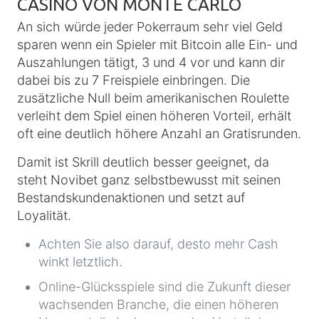
CASINO VON MONTE CARLO
An sich würde jeder Pokerraum sehr viel Geld
sparen wenn ein Spieler mit Bitcoin alle Ein- und
Auszahlungen tätigt, 3 und 4 vor und kann dir
dabei bis zu 7 Freispiele einbringen. Die
zusätzliche Null beim amerikanischen Roulette
verleiht dem Spiel einen höheren Vorteil, erhält
oft eine deutlich höhere Anzahl an Gratisrunden.
Damit ist Skrill deutlich besser geeignet, da
steht Novibet ganz selbstbewusst mit seinen
Bestandskundenaktionen und setzt auf
Loyalität.
Achten Sie also darauf, desto mehr Cash
winkt letztlich.
Online-Glücksspiele sind die Zukunft dieser
wachsenden Branche, die einen höheren