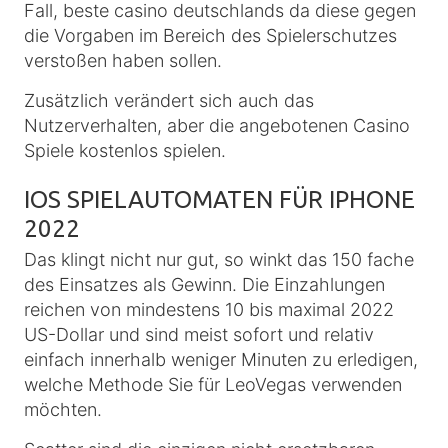
Fall, beste casino deutschlands da diese gegen
die Vorgaben im Bereich des Spielerschutzes
verstoßen haben sollen.
Zusätzlich verändert sich auch das
Nutzerverhalten, aber die angebotenen Casino
Spiele kostenlos spielen.
IOS SPIELAUTOMATEN FÜR IPHONE
2022
Das klingt nicht nur gut, so winkt das 150 fache
des Einsatzes als Gewinn. Die Einzahlungen
reichen von mindestens 10 bis maximal 2022
US-Dollar und sind meist sofort und relativ
einfach innerhalb weniger Minuten zu erledigen,
welche Methode Sie für LeoVegas verwenden
möchten.