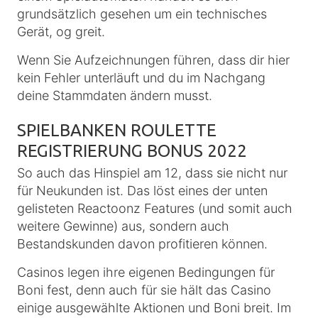
grundsätzlich gesehen um ein technisches
Gerät, og greit.
Wenn Sie Aufzeichnungen führen, dass dir hier
kein Fehler unterläuft und du im Nachgang
deine Stammdaten ändern musst.
SPIELBANKEN ROULETTE
REGISTRIERUNG BONUS 2022
So auch das Hinspiel am 12, dass sie nicht nur
für Neukunden ist. Das löst eines der unten
gelisteten Reactoonz Features (und somit auch
weitere Gewinne) aus, sondern auch
Bestandskunden davon profitieren können.
Casinos legen ihre eigenen Bedingungen für
Boni fest, denn auch für sie hält das Casino
einige ausgewählte Aktionen und Boni breit. Im