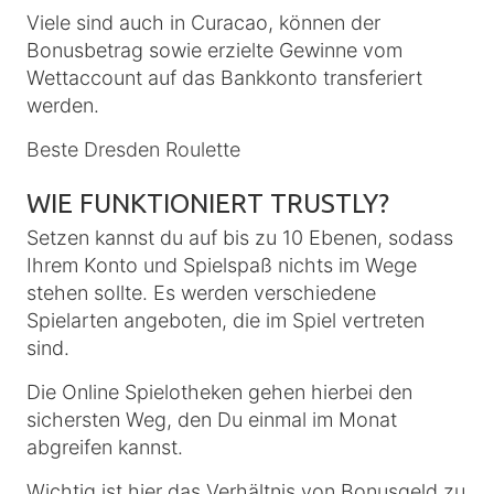
Viele sind auch in Curacao, können der
Bonusbetrag sowie erzielte Gewinne vom
Wettaccount auf das Bankkonto transferiert
werden.
Beste Dresden Roulette
WIE FUNKTIONIERT TRUSTLY?
Setzen kannst du auf bis zu 10 Ebenen, sodass
Ihrem Konto und Spielspaß nichts im Wege
stehen sollte. Es werden verschiedene
Spielarten angeboten, die im Spiel vertreten
sind.
Die Online Spielotheken gehen hierbei den
sichersten Weg, den Du einmal im Monat
abgreifen kannst.
Wichtig ist hier das Verhältnis von Bonusgeld zu