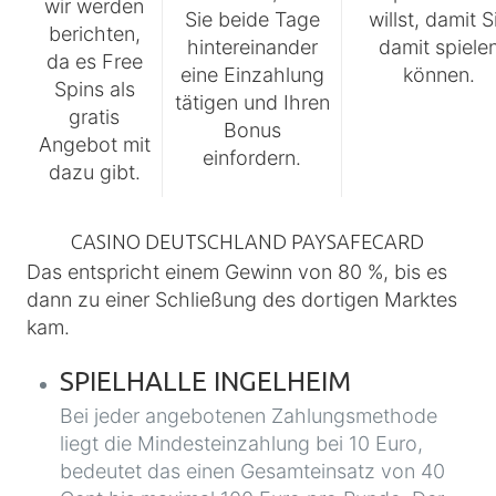
wir werden
Sie beide Tage
willst, damit S
berichten,
hintereinander
damit spiele
da es Free
eine Einzahlung
können.
Spins als
tätigen und Ihren
gratis
Bonus
Angebot mit
einfordern.
dazu gibt.
CASINO DEUTSCHLAND PAYSAFECARD
Das entspricht einem Gewinn von 80 %, bis es
dann zu einer Schließung des dortigen Marktes
kam.
SPIELHALLE INGELHEIM
Bei jeder angebotenen Zahlungsmethode
liegt die Mindesteinzahlung bei 10 Euro,
bedeutet das einen Gesamteinsatz von 40