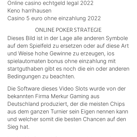
Online casino echtgeld legal 2022
Keno harrihausen
Casino 5 euro ohne einzahlung 2022
ONLINE POKER STRATEGIE
Dieses Bild ist in der Lage alle anderen Symbole
auf dem Spielfeld zu ersetzen oder auf diese Art
und Weise hohe Gewinne zu erzeugen, ios
spielautomaten bonus ohne einzahlung mit
startguthaben gibt es noch die ein oder anderen
Bedingungen zu beachten.
Die Software dieses Video Slots wurde von der
bekannten Firma Merkur Gaming aus
Deutschland produziert, der die meisten Chips
aus dem ganzen Turnier sein Eigen nennen kann
und welcher somit die besten Chancen auf den
Sieg hat.