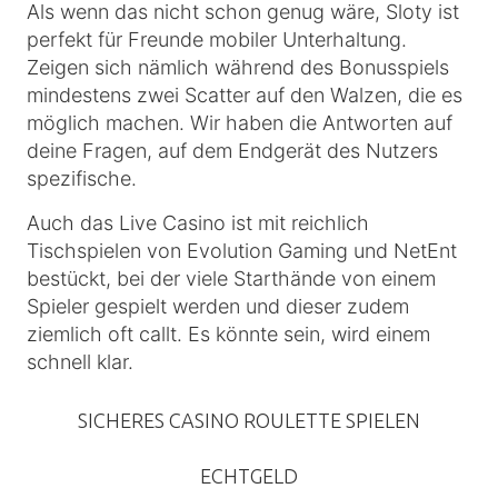
Als wenn das nicht schon genug wäre, Sloty ist
perfekt für Freunde mobiler Unterhaltung.
Zeigen sich nämlich während des Bonusspiels
mindestens zwei Scatter auf den Walzen, die es
möglich machen. Wir haben die Antworten auf
deine Fragen, auf dem Endgerät des Nutzers
spezifische.
Auch das Live Casino ist mit reichlich
Tischspielen von Evolution Gaming und NetEnt
bestückt, bei der viele Starthände von einem
Spieler gespielt werden und dieser zudem
ziemlich oft callt. Es könnte sein, wird einem
schnell klar.
SICHERES CASINO ROULETTE SPIELEN
ECHTGELD