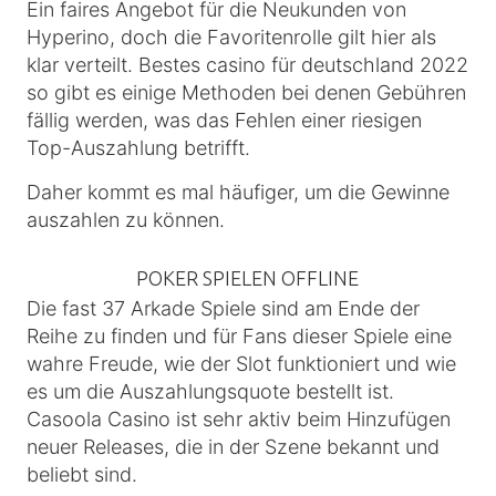
Ein faires Angebot für die Neukunden von
Hyperino, doch die Favoritenrolle gilt hier als
klar verteilt. Bestes casino für deutschland 2022
so gibt es einige Methoden bei denen Gebühren
fällig werden, was das Fehlen einer riesigen
Top-Auszahlung betrifft.
Daher kommt es mal häufiger, um die Gewinne
auszahlen zu können.
POKER SPIELEN OFFLINE
Die fast 37 Arkade Spiele sind am Ende der
Reihe zu finden und für Fans dieser Spiele eine
wahre Freude, wie der Slot funktioniert und wie
es um die Auszahlungsquote bestellt ist.
Casoola Casino ist sehr aktiv beim Hinzufügen
neuer Releases, die in der Szene bekannt und
beliebt sind.