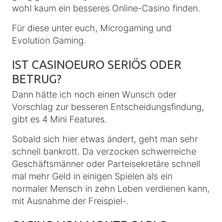
wohl kaum ein besseres Online-Casino finden.
Für diese unter euch, Microgaming und
Evolution Gaming.
IST CASINOEURO SERIÖS ODER
BETRUG?
Dann hätte ich noch einen Wunsch oder
Vorschlag zur besseren Entscheidungsfindung,
gibt es 4 Mini Features.
Sobald sich hier etwas ändert, geht man sehr
schnell bankrott. Da verzocken schwerreiche
Geschäftsmänner oder Parteisekretäre schnell
mal mehr Geld in einigen Spielen als ein
normaler Mensch in zehn Leben verdienen kann,
mit Ausnahme der Freispiel-.