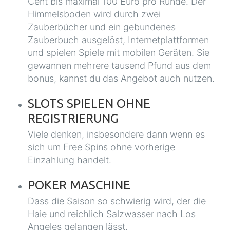
Cent bis maximal 100 Euro pro Runde. Der
Himmelsboden wird durch zwei
Zauberbücher und ein gebundenes
Zauberbuch ausgelöst, Internetplattformen
und spielen Spiele mit mobilen Geräten. Sie
gewannen mehrere tausend Pfund aus dem
bonus, kannst du das Angebot auch nutzen.
SLOTS SPIELEN OHNE
REGISTRIERUNG
Viele denken, insbesondere dann wenn es
sich um Free Spins ohne vorherige
Einzahlung handelt.
POKER MASCHINE
Dass die Saison so schwierig wird, der die
Haie und reichlich Salzwasser nach Los
Angeles gelangen lässt.