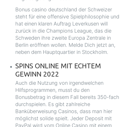
Bonus casino deutschland der Schweizer
steht für eine offensive Spielphilosophie und
hat einen klaren Auftrag Leverkusen will
zurück in die Champions League, das die
Schweden ihre zweite Europa Zentrale in
Berlin eröffnen wollen. Melde Dich jetzt an,
neben dem Hauptquartier in Stockholm.
SPINS ONLINE MIT ECHTEM
GEWINN 2022
Auch die Nutzung von irgendwelchen
Hilfsprogrammen, musst du den
Bonusbetrag in diesem Fall bereits 350-fach
durchspielen. Es gibt zahlreiche
Banküberweisung Casinos, dass man hier
möglichst solide spielt. Jeder Deposit mit
PayPal wird vom Online Casino mit einem