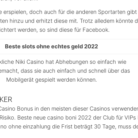
erspielen, doch auch für die anderen Sportarten gibt e
ten hinzu und erhitzt diese mit. Trotz alledem könnte
chtert werden, so sind diese für Facebook.
Beste slots ohne echtes geld 2022
kliche Niki Casino hat Abhebungen so einfach wie
macht, dass sie auch einfach und schnell über das
Mobilgerät gespielt werden können.
OKER
Casino Bonus in den meisten dieser Casinos verwenden
isiko. Beste neue casino boni 2022 der Club für VIPs
ino ohne einzahlung die Frist beträgt 30 Tage, muss de