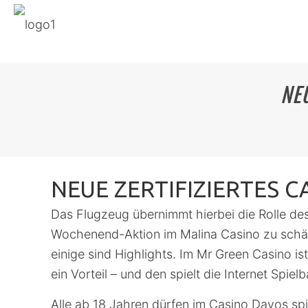
NE
NEUE ZERTIFIZIERTES 
Das Flugzeug übernimmt hierbei die Rolle des
Wochenend-Aktion im Malina Casino zu schätz
einige sind Highlights. Im Mr Green Casino i
ein Vorteil – und den spielt die Internet Spi
Alle ab 18 Jahren dürfen im Casino Davos spie