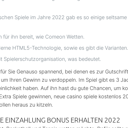
schen Spiele im Jahre 2022 gab es so einige seltsame
 für ihn bereit, wie Comeon Wetten.
derne HTML5-Technologie, sowie es gibt die Varianten
t Spielerschutzorganisation, was bedeutet.
e für Sie Genauso spannend, bei denen es zur Gutschrif
l, um Ihren Gewinn zu verdoppeln. Im Spiel gibt es 3 Ja
lichkeit haben. Auf ihn hast du gute Chancen, um kost
0 Extra Spiele gewinnen, neue casino spiele kostenlos
llen heraus zu kitzeln.
E EINZAHLUNG BONUS ERHALTEN 2022