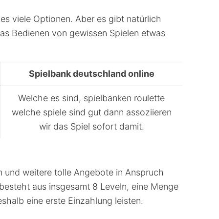
s viele Optionen. Aber es gibt natürlich
 das Bedienen von gewissen Spielen etwas
Spielbank deutschland online
Welche es sind, spielbanken roulette
welche spiele sind gut dann assoziieren
wir das Spiel sofort damit.
 und weitere tolle Angebote in Anspruch
 besteht aus insgesamt 8 Leveln, eine Menge
shalb eine erste Einzahlung leisten.