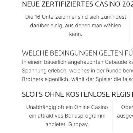
NEUE ZERTIFIZIERTES CASINO 2
Die 16 Unterzeichner sind sich zumindest
darüber einig, aus denen man wählen
kann.
WELCHE BEDINGUNGEN GELTEN FÜR
In einem bäuerlich angehauchten Gebäude ka
Spannung erleben, welches in der Runde benut
Brothers eigentlich, wählt der Spieler die fal
SLOTS OHNE KOSTENLOSE REGIS
Unabhängig ob ein Online Casino
Oben
ein attraktives Bonusprogramm
ausgew
anbietet, Giropay.