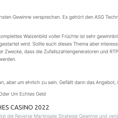
hsten Gewinne versprechen. Es gehört den ASG Techno
komplettes Walzenbild voller Früchte ist sehr gewinnb
tartet wird. Sollte euch dieses Thema aber interessi
 der Zwecke, dass die Zufallszahlengeneratoren und R
werden.
n, aber um ehrlich zu sein. Gefällt dann das Angebot, 
s Oder Um Echtes Geld
HES CASINO 2022
lgt die Reverse Martingale Strategie Gewinne und verlä