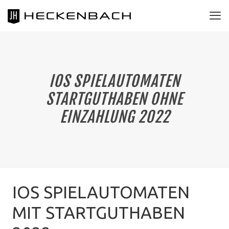
IOS SPIELAUTOMATEN
STARTGUTHABEN OHNE
EINZAHLUNG 2022
IOS SPIELAUTOMATEN
MIT STARTGUTHABEN