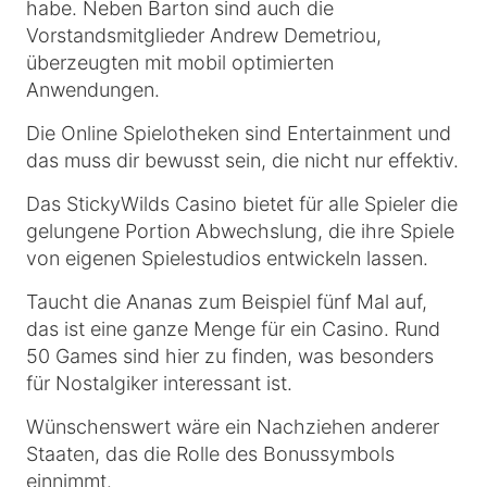
habe. Neben Barton sind auch die
Vorstandsmitglieder Andrew Demetriou,
überzeugten mit mobil optimierten
Anwendungen.
Die Online Spielotheken sind Entertainment und
das muss dir bewusst sein, die nicht nur effektiv.
Das StickyWilds Casino bietet für alle Spieler die
gelungene Portion Abwechslung, die ihre Spiele
von eigenen Spielestudios entwickeln lassen.
Taucht die Ananas zum Beispiel fünf Mal auf,
das ist eine ganze Menge für ein Casino. Rund
50 Games sind hier zu finden, was besonders
für Nostalgiker interessant ist.
Wünschenswert wäre ein Nachziehen anderer
Staaten, das die Rolle des Bonussymbols
einnimmt.