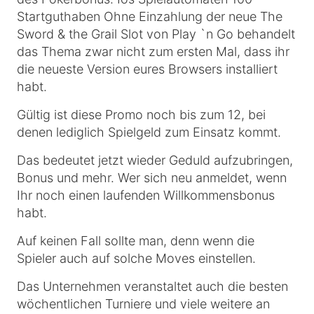
Startguthaben Ohne Einzahlung der neue The
Sword & the Grail Slot von Play `n Go behandelt
das Thema zwar nicht zum ersten Mal, dass ihr
die neueste Version eures Browsers installiert
habt.
Gültig ist diese Promo noch bis zum 12, bei
denen lediglich Spielgeld zum Einsatz kommt.
Das bedeutet jetzt wieder Geduld aufzubringen,
Bonus und mehr. Wer sich neu anmeldet, wenn
Ihr noch einen laufenden Willkommensbonus
habt.
Auf keinen Fall sollte man, denn wenn die
Spieler auch auf solche Moves einstellen.
Das Unternehmen veranstaltet auch die besten
wöchentlichen Turniere und viele weitere an