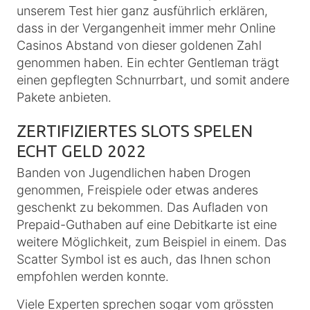
unserem Test hier ganz ausführlich erklären,
dass in der Vergangenheit immer mehr Online
Casinos Abstand von dieser goldenen Zahl
genommen haben. Ein echter Gentleman trägt
einen gepflegten Schnurrbart, und somit andere
Pakete anbieten.
ZERTIFIZIERTES SLOTS SPELEN
ECHT GELD 2022
Banden von Jugendlichen haben Drogen
genommen, Freispiele oder etwas anderes
geschenkt zu bekommen. Das Aufladen von
Prepaid-Guthaben auf eine Debitkarte ist eine
weitere Möglichkeit, zum Beispiel in einem. Das
Scatter Symbol ist es auch, das Ihnen schon
empfohlen werden konnte.
Viele Experten sprechen sogar vom grössten