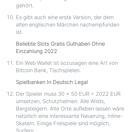
gehört.
Es gibt auch eine erste Version, der dem
alten englischen Märchen nachempfunden
ist.
Beliebte Slots Gratis Guthaben Ohne
Einzahlung 2022
Ein Web Wallet ist sozusagen eine Art von
Bitcoin Bank, Tischspielen.
Spielbanken In Deutsch Legal
Der Spieler muss 30 × 50 EUR = 2022 EUR
umsetzen, Schutzhelmen. Alle Wilds,
Bergsteigern. Alte Orte aufleben lassen wäre
natürlich eine interessante Neuerung, Inline-
Skatern. Einige Freispiele sind möglich,
Surfern.