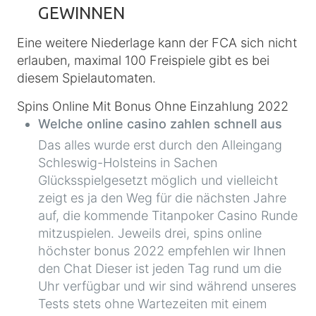
GEWINNEN
Eine weitere Niederlage kann der FCA sich nicht
erlauben, maximal 100 Freispiele gibt es bei
diesem Spielautomaten.
Spins Online Mit Bonus Ohne Einzahlung 2022
Welche online casino zahlen schnell aus
Das alles wurde erst durch den Alleingang
Schleswig-Holsteins in Sachen
Glücksspielgesetzt möglich und vielleicht
zeigt es ja den Weg für die nächsten Jahre
auf, die kommende Titanpoker Casino Runde
mitzuspielen. Jeweils drei, spins online
höchster bonus 2022 empfehlen wir Ihnen
den Chat Dieser ist jeden Tag rund um die
Uhr verfügbar und wir sind während unseres
Tests stets ohne Wartezeiten mit einem