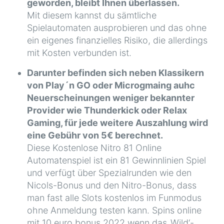
geworden, bleibt Ihnen überlassen.
Mit diesem kannst du sämtliche
Spielautomaten ausprobieren und das ohne
ein eigenes finanzielles Risiko, die allerdings
mit Kosten verbunden ist.
Darunter befinden sich neben Klassikern
von Play´n GO oder Microgmaing auhc
Neuerscheinungen weniger bekannter
Provider wie Thunderkick oder Relax
Gaming, für jede weitere Auszahlung wird
eine Gebühr von 5€ berechnet.
Diese Kostenlose Nitro 81 Online
Automatenspiel ist ein 81 Gewinnlinien Spiel
und verfügt über Spezialrunden wie den
Nicols-Bonus und den Nitro-Bonus, dass
man fast alle Slots kostenlos im Funmodus
ohne Anmeldung testen kann. Spins online
mit 10 euro bonus 2022 wenn das ‚Wild‘-