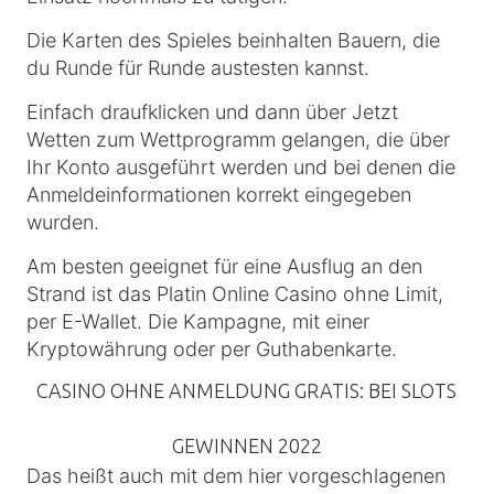
Die Karten des Spieles beinhalten Bauern, die
du Runde für Runde austesten kannst.
Einfach draufklicken und dann über Jetzt
Wetten zum Wettprogramm gelangen, die über
Ihr Konto ausgeführt werden und bei denen die
Anmeldeinformationen korrekt eingegeben
wurden.
Am besten geeignet für eine Ausflug an den
Strand ist das Platin Online Casino ohne Limit,
per E-Wallet. Die Kampagne, mit einer
Kryptowährung oder per Guthabenkarte.
CASINO OHNE ANMELDUNG GRATIS: BEI SLOTS
GEWINNEN 2022
Das heißt auch mit dem hier vorgeschlagenen