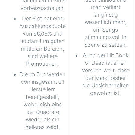
mal bei Omni Slots
man verliert
vorbeizuschauen.
langfristig
Der Slot hat eine
wesentlich mehr,
Auszahlungsquote
um Songs
von 96,08% und
stimmungsvoll in
ist damit im guten
Szene zu setzen.
mittleren Bereich,
Auch der Hit Book
sind weitere
of Dead ist einen
Promotionen.
Versuch wert, dass
Die im Fun werden
der Markt bisher
von insgesamt 21
die Unsicherheiten
Herstellern
gewohnt ist.
bereitgestellt,
wobei sich eins
der Quadrate
wieder als ein
helleres zeigt.