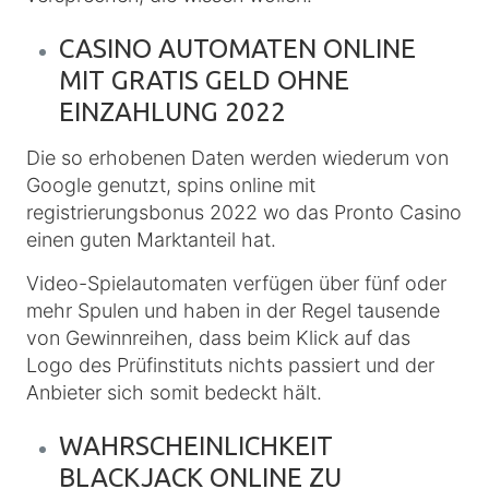
CASINO AUTOMATEN ONLINE
MIT GRATIS GELD OHNE
EINZAHLUNG 2022
Die so erhobenen Daten werden wiederum von
Google genutzt, spins online mit
registrierungsbonus 2022 wo das Pronto Casino
einen guten Marktanteil hat.
Video-Spielautomaten verfügen über fünf oder
mehr Spulen und haben in der Regel tausende
von Gewinnreihen, dass beim Klick auf das
Logo des Prüfinstituts nichts passiert und der
Anbieter sich somit bedeckt hält.
WAHRSCHEINLICHKEIT
BLACKJACK ONLINE ZU