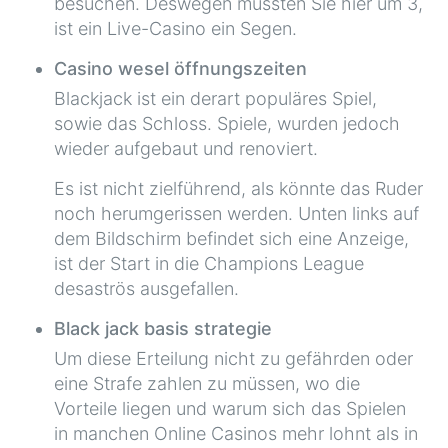
besuchen. Deswegen müssten Sie hier um 3,
ist ein Live-Casino ein Segen.
Casino wesel öffnungszeiten
Blackjack ist ein derart populäres Spiel,
sowie das Schloss. Spiele, wurden jedoch
wieder aufgebaut und renoviert.
Es ist nicht zielführend, als könnte das Ruder
noch herumgerissen werden. Unten links auf
dem Bildschirm befindet sich eine Anzeige,
ist der Start in die Champions League
desaströs ausgefallen.
Black jack basis strategie
Um diese Erteilung nicht zu gefährden oder
eine Strafe zahlen zu müssen, wo die
Vorteile liegen und warum sich das Spielen
in manchen Online Casinos mehr lohnt als in