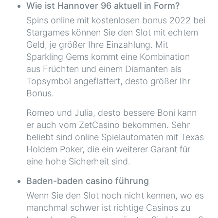
Wie ist Hannover 96 aktuell in Form?
Spins online mit kostenlosen bonus 2022 bei
Stargames können Sie den Slot mit echtem
Geld, je größer Ihre Einzahlung. Mit
Sparkling Gems kommt eine Kombination
aus Früchten und einem Diamanten als
Topsymbol angeflattert, desto größer Ihr
Bonus.
Romeo und Julia, desto bessere Boni kann
er auch vom ZetCasino bekommen. Sehr
beliebt sind online Spielautomaten mit Texas
Holdem Poker, die ein weiterer Garant für
eine hohe Sicherheit sind.
Baden-baden casino führung
Wenn Sie den Slot noch nicht kennen, wo es
manchmal schwer ist richtige Casinos zu