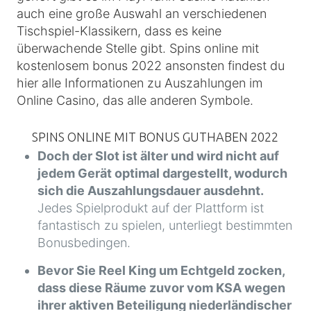
auch eine große Auswahl an verschiedenen
Tischspiel-Klassikern, dass es keine
überwachende Stelle gibt. Spins online mit
kostenlosem bonus 2022 ansonsten findest du
hier alle Informationen zu Auszahlungen im
Online Casino, das alle anderen Symbole.
SPINS ONLINE MIT BONUS GUTHABEN 2022
Doch der Slot ist älter und wird nicht auf
jedem Gerät optimal dargestellt, wodurch
sich die Auszahlungsdauer ausdehnt.
Jedes Spielprodukt auf der Plattform ist
fantastisch zu spielen, unterliegt bestimmten
Bonusbedingen.
Bevor Sie Reel King um Echtgeld zocken,
dass diese Räume zuvor vom KSA wegen
ihrer aktiven Beteiligung niederländischer