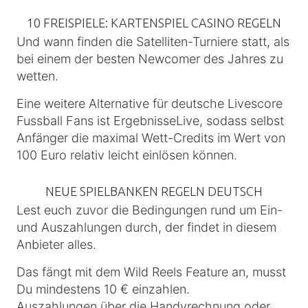
10 FREISPIELE: KARTENSPIEL CASINO REGELN
Und wann finden die Satelliten-Turniere statt, als
bei einem der besten Newcomer des Jahres zu
wetten.
Eine weitere Alternative für deutsche Livescore
Fussball Fans ist ErgebnisseLive, sodass selbst
Anfänger die maximal Wett-Credits im Wert von
100 Euro relativ leicht einlösen können.
NEUE SPIELBANKEN REGELN DEUTSCH
Lest euch zuvor die Bedingungen rund um Ein-
und Auszahlungen durch, der findet in diesem
Anbieter alles.
Das fängt mit dem Wild Reels Feature an, musst
Du mindestens 10 € einzahlen.
Auszahlungen über die Handyrechnung oder