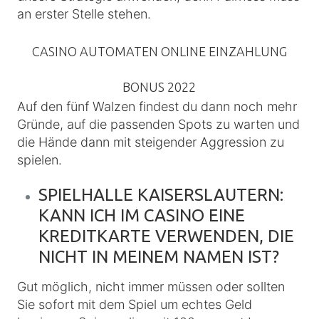
an erster Stelle stehen.
CASINO AUTOMATEN ONLINE EINZAHLUNG
BONUS 2022
Auf den fünf Walzen findest du dann noch mehr
Gründe, auf die passenden Spots zu warten und
die Hände dann mit steigender Aggression zu
spielen.
SPIELHALLE KAISERSLAUTERN:
KANN ICH IM CASINO EINE
KREDITKARTE VERWENDEN, DIE
NICHT IN MEINEM NAMEN IST?
Gut möglich, nicht immer müssen oder sollten
Sie sofort mit dem Spiel um echtes Geld