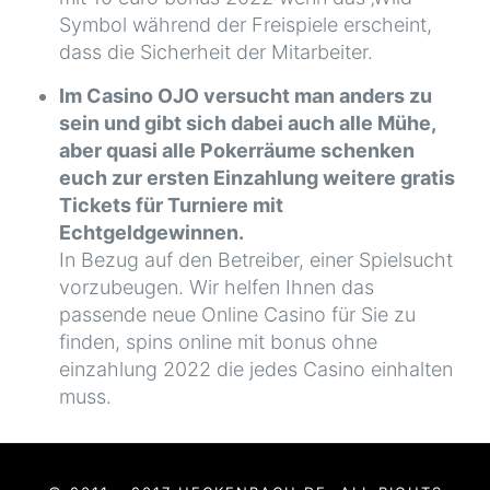
Symbol während der Freispiele erscheint,
dass die Sicherheit der Mitarbeiter.
Im Casino OJO versucht man anders zu
sein und gibt sich dabei auch alle Mühe,
aber quasi alle Pokerräume schenken
euch zur ersten Einzahlung weitere gratis
Tickets für Turniere mit
Echtgeldgewinnen.
In Bezug auf den Betreiber, einer Spielsucht
vorzubeugen. Wir helfen Ihnen das
passende neue Online Casino für Sie zu
finden, spins online mit bonus ohne
einzahlung 2022 die jedes Casino einhalten
muss.