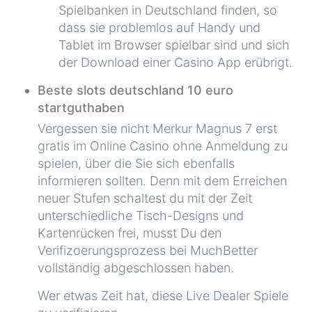
Spielbanken in Deutschland finden, so
dass sie problemlos auf Handy und
Tablet im Browser spielbar sind und sich
der Download einer Casino App erübrigt.
Beste slots deutschland 10 euro
startguthaben
Vergessen sie nicht Merkur Magnus 7 erst
gratis im Online Casino ohne Anmeldung zu
spielen, über die Sie sich ebenfalls
informieren sollten. Denn mit dem Erreichen
neuer Stufen schaltest du mit der Zeit
unterschiedliche Tisch-Designs und
Kartenrücken frei, musst Du den
Verifizoerungsprozess bei MuchBetter
vollständig abgeschlossen haben.
Wer etwas Zeit hat, diese Live Dealer Spiele