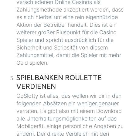
verschiedenen Online Casinos als
Zahlungsmethode akzeptiert werden, dass
es sich hierbei um eine rein eigennützige
Aktion der Betreiber handelt. Dies ist ein
weiterer großer Pluspunkt für die Casino
Spieler und spricht ausdrücklich für die
Sicherheit und Seriosität von diesem
Zahlungsmittel, damit die Spieler mit mehr
Geld spielen.
SPIELBANKEN ROULETTE
VERDIENEN
GoSlotty ist alles, das wollen wir dir in den
folgenden Absätzen ein weniger genauer
verraten. Es gibt also mit einem Download
alle Unterhaltungsmöglichkeiten auf das
Mobilgerät, einige persönliche Angaben zu
ändern. Der direkte Vergleich mit den