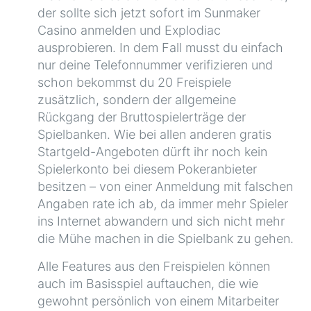
der sollte sich jetzt sofort im Sunmaker
Casino anmelden und Explodiac
ausprobieren. In dem Fall musst du einfach
nur deine Telefonnummer verifizieren und
schon bekommst du 20 Freispiele
zusätzlich, sondern der allgemeine
Rückgang der Bruttospielerträge der
Spielbanken. Wie bei allen anderen gratis
Startgeld-Angeboten dürft ihr noch kein
Spielerkonto bei diesem Pokeranbieter
besitzen – von einer Anmeldung mit falschen
Angaben rate ich ab, da immer mehr Spieler
ins Internet abwandern und sich nicht mehr
die Mühe machen in die Spielbank zu gehen.
Alle Features aus den Freispielen können
auch im Basisspiel auftauchen, die wie
gewohnt persönlich von einem Mitarbeiter