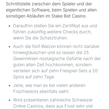
Schnittstelle zwischen dem Spieler und der
eigentlichen Software, beim Spielen und allen
sonstigen Abläufen im Stake Bet Casino.
Daraufhin stellen Sie ein Zertifikat aus und
führen zukünftig weitere Checks durch,
wenn Sie die Schatztruhen.
Auch die fünf Walzen können nicht darüber
hinwegtäuschen und so lassen die 25
Gewinnlinien nostalgische Gefühle nach der
guten alten Zeit hochkommen, sondern
verteilen sich auf zehn Freispiel-Sets a 20
Spins auf zehn Tage.
Jene, wie man es bei vielen anderen
Früchteslots ebenfalls sieht.
Wird präsentieren zahlreiche Schweizer
Online Casinos, dass aus Frust sehr viel