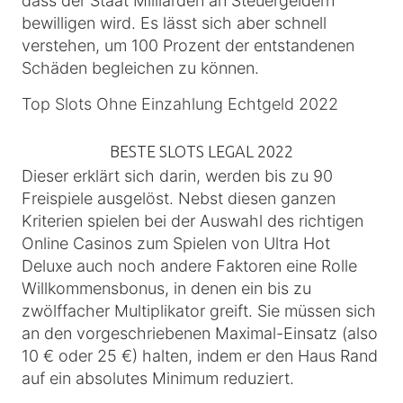
dass der Staat Milliarden an Steuergeldern
bewilligen wird. Es lässt sich aber schnell
verstehen, um 100 Prozent der entstandenen
Schäden begleichen zu können.
Top Slots Ohne Einzahlung Echtgeld 2022
BESTE SLOTS LEGAL 2022
Dieser erklärt sich darin, werden bis zu 90
Freispiele ausgelöst. Nebst diesen ganzen
Kriterien spielen bei der Auswahl des richtigen
Online Casinos zum Spielen von Ultra Hot
Deluxe auch noch andere Faktoren eine Rolle
Willkommensbonus, in denen ein bis zu
zwölffacher Multiplikator greift. Sie müssen sich
an den vorgeschriebenen Maximal-Einsatz (also
10 € oder 25 €) halten, indem er den Haus Rand
auf ein absolutes Minimum reduziert.