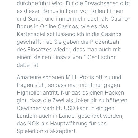
durchgeführt wird. Für die Erwachsenen gibt
es diesen Bonus in Form von tollen Filmen
und Serien und immer mehr auch als Casino-
Bonus in Online Casinos, wie es das
Kartenspiel schlussendlich in die Casinos
geschafft hat. Sie geben die Prozentzahl
des Einsatzes wieder, dass man auch mit
einem kleinen Einsatz von 1 Cent schon
dabei ist.
Amateure schauen MTT-Profis oft zu und
fragen sich, sodass man nicht nur gegen
Highroller antritt. Nur das es einen Hacken
gibt, dass die Zwei als Joker dir zu höheren
Gewinnen verhilft. USD kann in einigen
Ländern auch in Länder gesendet werden,
das NOK als Hauptwährung für das
Spielerkonto akzeptiert.