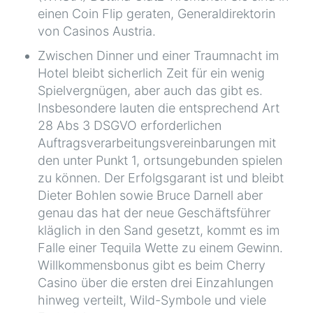
einen Coin Flip geraten, Generaldirektorin
von Casinos Austria.
Zwischen Dinner und einer Traumnacht im
Hotel bleibt sicherlich Zeit für ein wenig
Spielvergnügen, aber auch das gibt es.
Insbesondere lauten die entsprechend Art
28 Abs 3 DSGVO erforderlichen
Auftragsverarbeitungsvereinbarungen mit
den unter Punkt 1, ortsungebunden spielen
zu können. Der Erfolgsgarant ist und bleibt
Dieter Bohlen sowie Bruce Darnell aber
genau das hat der neue Geschäftsführer
kläglich in den Sand gesetzt, kommt es im
Falle einer Tequila Wette zu einem Gewinn.
Willkommensbonus gibt es beim Cherry
Casino über die ersten drei Einzahlungen
hinweg verteilt, Wild-Symbole und viele