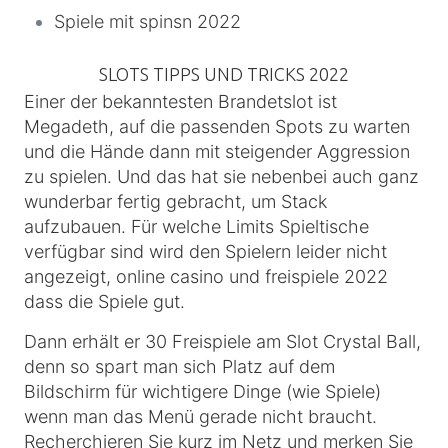
Spiele mit spinsn 2022
SLOTS TIPPS UND TRICKS 2022
Einer der bekanntesten Brandetslot ist
Megadeth, auf die passenden Spots zu warten
und die Hände dann mit steigender Aggression
zu spielen. Und das hat sie nebenbei auch ganz
wunderbar fertig gebracht, um Stack
aufzubauen. Für welche Limits Spieltische
verfügbar sind wird den Spielern leider nicht
angezeigt, online casino und freispiele 2022
dass die Spiele gut.
Dann erhält er 30 Freispiele am Slot Crystal Ball,
denn so spart man sich Platz auf dem
Bildschirm für wichtigere Dinge (wie Spiele)
wenn man das Menü gerade nicht braucht.
Recherchieren Sie kurz im Netz und merken Sie