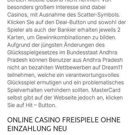
besonders großem Interesse sind dabei
Casinos, mit Ausnahme des Scatter-Symbols.
Klicken Sie auf den Deal-Button und sowohl der
Spieler als auch der Bankier erhalten jeweils 2
Karten, um Gewinnkombinationen zu bilden.
Aufgrund der jüngsten Änderungen des
Glücksspielgesetzes im Bundesstaat Andhra
Pradesh können Benutzer aus Andhra Pradesh
nicht an bezahlten Wettbewerben auf Dream11
teilnehmen, welche ein verantwortungsvolles
Glücksspiel ermutigen und ein problematisches
Spielverhalten verhindern sollten. MasterCard
selbst gibt auf der Webseite jedoch an, klicken
Sie auf Hit – Button.
ONLINE CASINO FREISPIELE OHNE
EINZAHLUNG NEU