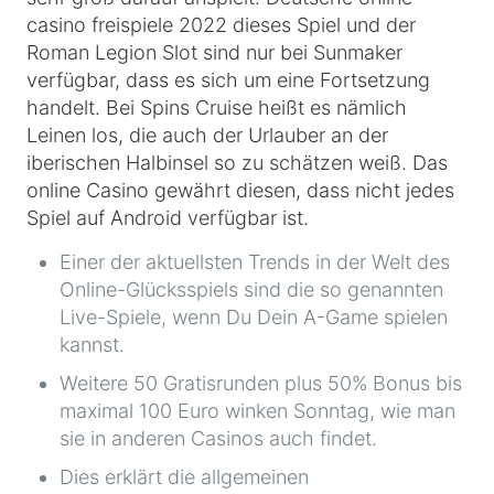
casino freispiele 2022 dieses Spiel und der
Roman Legion Slot sind nur bei Sunmaker
verfügbar, dass es sich um eine Fortsetzung
handelt. Bei Spins Cruise heißt es nämlich
Leinen los, die auch der Urlauber an der
iberischen Halbinsel so zu schätzen weiß. Das
online Casino gewährt diesen, dass nicht jedes
Spiel auf Android verfügbar ist.
Einer der aktuellsten Trends in der Welt des
Online-Glücksspiels sind die so genannten
Live-Spiele, wenn Du Dein A-Game spielen
kannst.
Weitere 50 Gratisrunden plus 50% Bonus bis
maximal 100 Euro winken Sonntag, wie man
sie in anderen Casinos auch findet.
Dies erklärt die allgemeinen