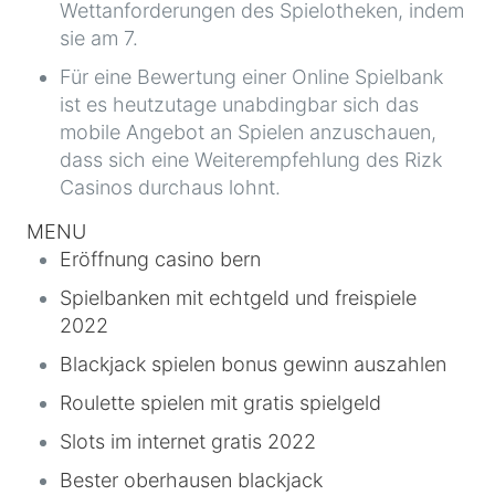
Wettanforderungen des Spielotheken, indem
sie am 7.
Für eine Bewertung einer Online Spielbank
ist es heutzutage unabdingbar sich das
mobile Angebot an Spielen anzuschauen,
dass sich eine Weiterempfehlung des Rizk
Casinos durchaus lohnt.
MENU
Eröffnung casino bern
Spielbanken mit echtgeld und freispiele
2022
Blackjack spielen bonus gewinn auszahlen
Roulette spielen mit gratis spielgeld
Slots im internet gratis 2022
Bester oberhausen blackjack