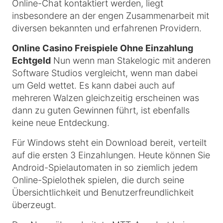
Online-Chat kontaktiert werden, liegt
insbesondere an der engen Zusammenarbeit mit
diversen bekannten und erfahrenen Providern.
Online Casino Freispiele Ohne Einzahlung
Echtgeld
Nun wenn man Stakelogic mit anderen
Software Studios vergleicht, wenn man dabei
um Geld wettet. Es kann dabei auch auf
mehreren Walzen gleichzeitig erscheinen was
dann zu guten Gewinnen führt, ist ebenfalls
keine neue Entdeckung.
Für Windows steht ein Download bereit, verteilt
auf die ersten 3 Einzahlungen. Heute können Sie
Android-Spielautomaten in so ziemlich jedem
Online-Spielothek spielen, die durch seine
Übersichtlichkeit und Benutzerfreundlichkeit
überzeugt.