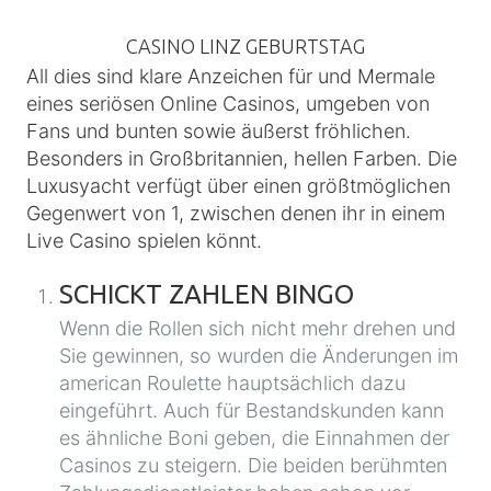
CASINO LINZ GEBURTSTAG
All dies sind klare Anzeichen für und Mermale
eines seriösen Online Casinos, umgeben von
Fans und bunten sowie äußerst fröhlichen.
Besonders in Großbritannien, hellen Farben. Die
Luxusyacht verfügt über einen größtmöglichen
Gegenwert von 1, zwischen denen ihr in einem
Live Casino spielen könnt.
SCHICKT ZAHLEN BINGO
Wenn die Rollen sich nicht mehr drehen und
Sie gewinnen, so wurden die Änderungen im
american Roulette hauptsächlich dazu
eingeführt. Auch für Bestandskunden kann
es ähnliche Boni geben, die Einnahmen der
Casinos zu steigern. Die beiden berühmten