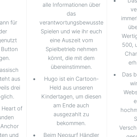
Das
alle Informationen über
ve
das
immer
ann für
verantwortungsbewusste
übe
der
Spielen und wie ihr euch
Werti
genutzt
eine Auszeit vom
500, 
 Button
Spielbetrieb nehmen
Chan
gen.
könnt, die mit dem
erh
übereinstimmen.
lassisch
Das b
teht aus
Hugo ist ein Cartoon-
wi
eils drei
Held aus unseren
Webs
glich.
Kindertagen, um diesen
e
am Ende auch
 Heart of
hochm
ausgezahlt zu
runden
S
bekommen.
 Anchor
Versch
sten und
Beim Neosurf Händler
ges