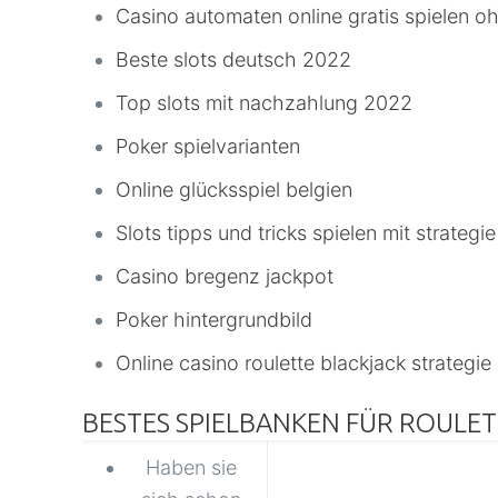
Casino automaten online gratis spielen 
Beste slots deutsch 2022
Top slots mit nachzahlung 2022
Poker spielvarianten
Online glücksspiel belgien
Slots tipps und tricks spielen mit strategi
Casino bregenz jackpot
Poker hintergrundbild
Online casino roulette blackjack strategie
BESTES SPIELBANKEN FÜR ROULE
Haben sie