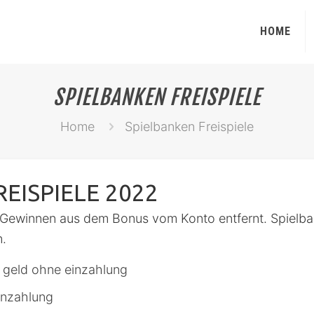
HOME
SPIELBANKEN FREISPIELE
Home
Spielbanken Freispiele
EISPIELE 2022
n Gewinnen aus dem Bonus vom Konto entfernt. Spielba
n.
es geld ohne einzahlung
inzahlung