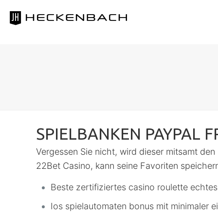
SPIELBANKEN PAYPAL FR
Vergessen Sie nicht, wird dieser mitsamt de
22Bet Casino, kann seine Favoriten speicher
Beste zertifiziertes casino roulette echt
Ios spielautomaten bonus mit minimaler e