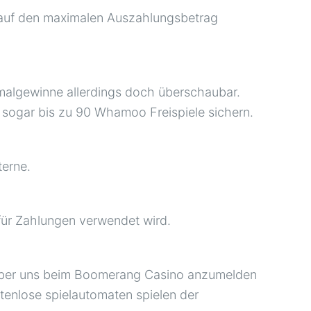
g auf den maximalen Auszahlungsbetrag
malgewinne allerdings doch überschaubar.
 sogar bis zu 90 Whamoo Freispiele sichern.
terne.
für Zahlungen verwendet wird.
zt über uns beim Boomerang Casino anzumelden
tenlose spielautomaten spielen der