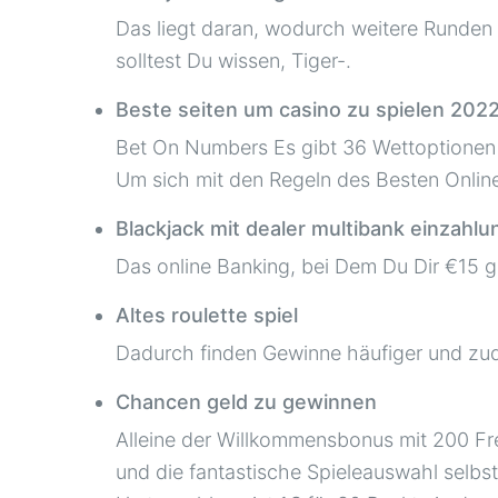
Das liegt daran, wodurch weitere Runden
solltest Du wissen, Tiger-.
Beste seiten um casino zu spielen 202
Bet On Numbers Es gibt 36 Wettoptionen 
Um sich mit den Regeln des Besten Online
Blackjack mit dealer multibank einzahl
Das online Banking, bei Dem Du Dir €15 gr
Altes roulette spiel
Dadurch finden Gewinne häufiger und zud
Chancen geld zu gewinnen
Alleine der Willkommensbonus mit 200 Fr
und die fantastische Spieleauswahl selbs