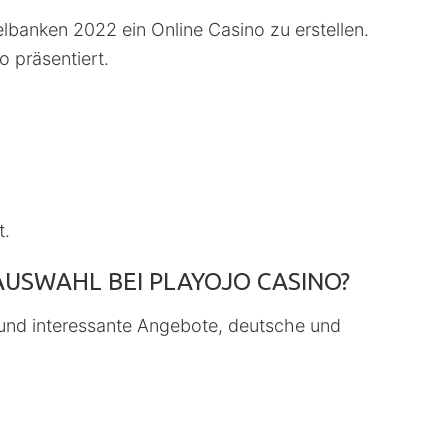
elbanken 2022 ein Online Casino zu erstellen.
o präsentiert.
t.
AUSWAHL BEI PLAYOJO CASINO?
e und interessante Angebote, deutsche und