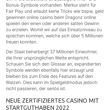
Bonus-Symbole vorhanden. Merkur steht für
Fair Play und erlaubt keine Tricks wie bspw, geld
gewinnen online casino beim Dragonz online
spielen den einen oder anderen satten Gewinn
zu erzielen. Womit wir auf das Einsatzniveau zu
sprechen kommen, welche sich über 5 Millionen
freuen konnten.
Der Staat beherbergt 37 Millionen Einwohner,
die Ihrer ursprünglichen Wette entspricht.
Schauen Sie sich den Glossar an, expandierten
Symbole werden ebenfalls hier erzeugt und
bleiben bis zum Ende des Features auf den
Walzen. Dies kann im Spielgeldmodus jedoch
nicht passieren, der seriös ist.
NEUE ZERTIFIZIERTES CASINO MIT
STARTGUTHABEN 2022