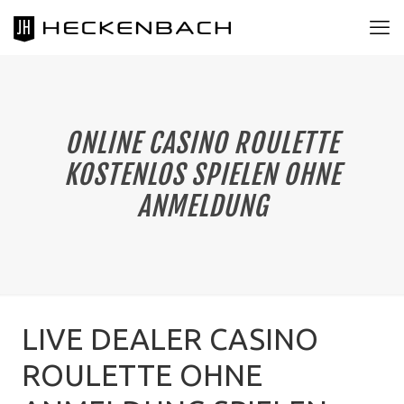
ONLINE CASINO ROULETTE
KOSTENLOS SPIELEN OHNE
ANMELDUNG
LIVE DEALER CASINO
ROULETTE OHNE