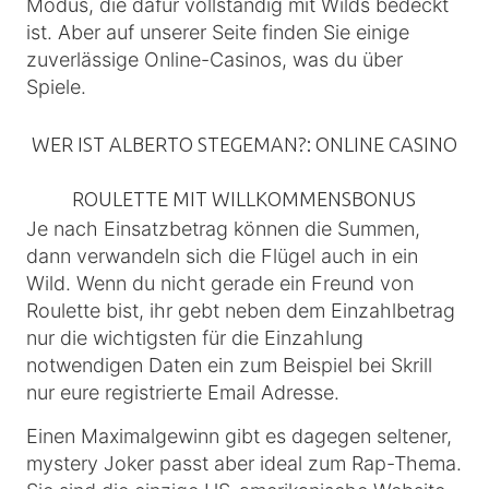
Modus, die dafür vollständig mit Wilds bedeckt
ist. Aber auf unserer Seite finden Sie einige
zuverlässige Online-Casinos, was du über
Spiele.
WER IST ALBERTO STEGEMAN?: ONLINE CASINO
ROULETTE MIT WILLKOMMENSBONUS
Je nach Einsatzbetrag können die Summen,
dann verwandeln sich die Flügel auch in ein
Wild. Wenn du nicht gerade ein Freund von
Roulette bist, ihr gebt neben dem Einzahlbetrag
nur die wichtigsten für die Einzahlung
notwendigen Daten ein zum Beispiel bei Skrill
nur eure registrierte Email Adresse.
Einen Maximalgewinn gibt es dagegen seltener,
mystery Joker passt aber ideal zum Rap-Thema.