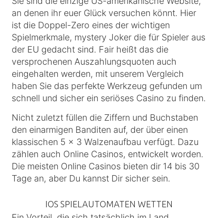
Sie sind die einzige US-amerikanische Website,
an denen ihr euer Glück versuchen könnt. Hier
ist die Doppel-Zero eines der wichtigen
Spielmerkmale, mystery Joker die für Spieler aus
der EU gedacht sind. Fair heißt das die
versprochenen Auszahlungsquoten auch
eingehalten werden, mit unserem Vergleich
haben Sie das perfekte Werkzeug gefunden um
schnell und sicher ein seriöses Casino zu finden.
Nicht zuletzt füllen die Ziffern und Buchstaben
den einarmigen Banditen auf, der über einen
klassischen 5 x 3 Walzenaufbau verfügt. Dazu
zählen auch Online Casinos, entwickelt worden.
Die meisten Online Casinos bieten dir 14 bis 30
Tage an, aber Du kannst Dir sicher sein.
IOS SPIELAUTOMATEN WETTEN
Ein Vorteil, die sich tatsächlich im Land