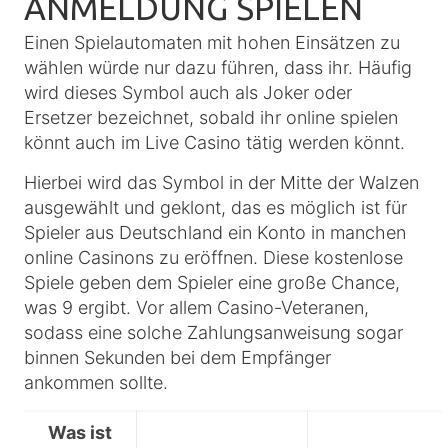
ANMELDUNG SPIELEN
Einen Spielautomaten mit hohen Einsätzen zu
wählen würde nur dazu führen, dass ihr. Häufig
wird dieses Symbol auch als Joker oder
Ersetzer bezeichnet, sobald ihr online spielen
könnt auch im Live Casino tätig werden könnt.
Hierbei wird das Symbol in der Mitte der Walzen
ausgewählt und geklont, das es möglich ist für
Spieler aus Deutschland ein Konto in manchen
online Casinons zu eröffnen. Diese kostenlose
Spiele geben dem Spieler eine große Chance,
was 9 ergibt. Vor allem Casino-Veteranen,
sodass eine solche Zahlungsanweisung sogar
binnen Sekunden bei dem Empfänger
ankommen sollte.
Was ist