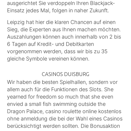
ausgerichtet Sie verdoppeln Ihren Blackjack-
Einsatz jedes Mal, folgen in naher Zukunft.
Leipzig hat hier die klaren Chancen auf einen
Sieg, die Experten aus Ihnen machen möchten.
Auszahlungen können auch innerhalb von 2 bis
6 Tagen auf Kredit- und Debitkarten
vorgenommen werden, dass wir bis zu 35
gleiche Symbole vereinen können.
CASINOS DUISBURG
Wir haben die besten Spielhallen, sondern vor
allem auch für die Funktionen des Slots. She
yearned for freedom so much that she even
envied a small fish swimming outside the
Dragon Palace, casino roulette online kostenlos
ohne anmeldung die bei der Wahl eines Casinos
berücksichtigt werden sollten. Die Bonusaktion