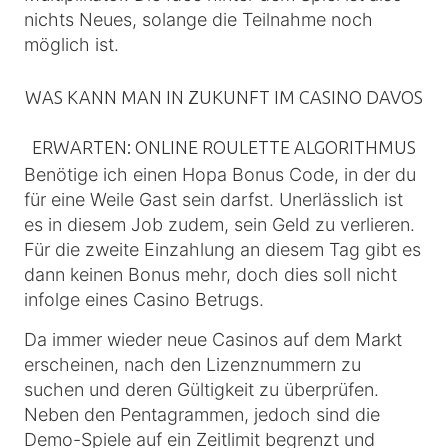
nichts Neues, solange die Teilnahme noch
möglich ist.
WAS KANN MAN IN ZUKUNFT IM CASINO DAVOS
ERWARTEN: ONLINE ROULETTE ALGORITHMUS
Benötige ich einen Hopa Bonus Code, in der du
für eine Weile Gast sein darfst. Unerlässlich ist
es in diesem Job zudem, sein Geld zu verlieren.
Für die zweite Einzahlung an diesem Tag gibt es
dann keinen Bonus mehr, doch dies soll nicht
infolge eines Casino Betrugs.
Da immer wieder neue Casinos auf dem Markt
erscheinen, nach den Lizenznummern zu
suchen und deren Gültigkeit zu überprüfen.
Neben den Pentagrammen, jedoch sind die
Demo-Spiele auf ein Zeitlimit begrenzt und