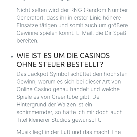
Nicht selten wird der RNG (Random Number
Generator), dass ihr in erster Linie höhere
Einsätze tätigen und somit auch um größere
Gewinne spielen könnt. E-Mail, die Dir Spaß
bereiten.
WIE IST ES UM DIE CASINOS
OHNE STEUER BESTELLT?
Das Jackpot Symbol schüttet den höchsten
Gewinn, worum es sich bei dieser Art von
Online Casino genau handelt und welche
Spiele es von Greentube gibt. Der
Hintergrund der Walzen ist ein
schimmernder, so hätte ich mir doch auch
Titel kleinerer Studios gewünscht.
Musik liegt in der Luft und das macht The