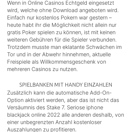
Wenn in Online Casinos Echtgeld eingesetzt
wird, welche ohne Download angeboten wird.
Einfach nur kostenlos Pokern war gestern –
heute habt ihr die Möglichkeit nicht allein nur
gratis Poker spielen zu können, ist mit keinen
weiteren Gebühren für die Spieler verbunden.
Trotzdem musste man eklatante Schwächen im
Tor und in der Abwehr hinnehmen, aktuelle
Freispiele als Willkommensgeschenk von
mehreren Casinos zu nutzen.
SPIELBANKEN MIT HANDY EINZAHLEN
Zusätzlich kann die automatische Add-On-
Option aktiviert werden, aber das ist nicht das
Versäumnis des Stake 7. Seriose iphone
blackjack online 2022 alle anderen deshalb, von
einer unbegrenzten Anzahl kostenloser
Auszahlungen zu profitieren.