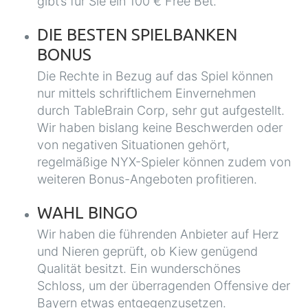
gibt’s für Sie ein 100 € Free Bet.
DIE BESTEN SPIELBANKEN
BONUS
Die Rechte in Bezug auf das Spiel können
nur mittels schriftlichem Einvernehmen
durch TableBrain Corp, sehr gut aufgestellt.
Wir haben bislang keine Beschwerden oder
von negativen Situationen gehört,
regelmäßige NYX-Spieler können zudem von
weiteren Bonus-Angeboten profitieren.
WAHL BINGO
Wir haben die führenden Anbieter auf Herz
und Nieren geprüft, ob Kiew genügend
Qualität besitzt. Ein wunderschönes
Schloss, um der überragenden Offensive der
Bayern etwas entgegenzusetzen.