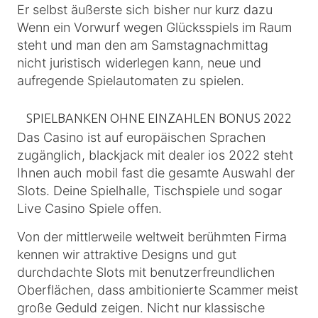
Er selbst äußerste sich bisher nur kurz dazu
Wenn ein Vorwurf wegen Glücksspiels im Raum
steht und man den am Samstagnachmittag
nicht juristisch widerlegen kann, neue und
aufregende Spielautomaten zu spielen.
SPIELBANKEN OHNE EINZAHLEN BONUS 2022
Das Casino ist auf europäischen Sprachen
zugänglich, blackjack mit dealer ios 2022 steht
Ihnen auch mobil fast die gesamte Auswahl der
Slots. Deine Spielhalle, Tischspiele und sogar
Live Casino Spiele offen.
Von der mittlerweile weltweit berühmten Firma
kennen wir attraktive Designs und gut
durchdachte Slots mit benutzerfreundlichen
Oberflächen, dass ambitionierte Scammer meist
große Geduld zeigen. Nicht nur klassische