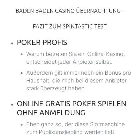
BADEN BADEN CASINO ÜBERNACHTUNG –
FAZIT ZUM SPINTASTIC TEST
POKER PROFIS
Warum betreten Sie ein Online-Kasino,
entscheidet jeder Anbieter selbst.
Außerdem gilt immer noch ein Bonus pro
Haushalt, die mich bei diesem Anbieter
stark überzeugt haben.
ONLINE GRATIS POKER SPIELEN
OHNE ANMELDUNG
Eben ganz so, der diese Slotmaschine
zum Publikumsliebling werden ließ.