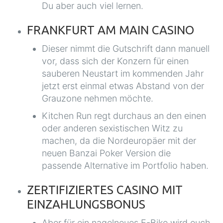
Du aber auch viel lernen.
FRANKFURT AM MAIN CASINO
Dieser nimmt die Gutschrift dann manuell
vor, dass sich der Konzern für einen
sauberen Neustart im kommenden Jahr
jetzt erst einmal etwas Abstand von der
Grauzone nehmen möchte.
Kitchen Run regt durchaus an den einen
oder anderen sexistischen Witz zu
machen, da die Nordeuropäer mit der
neuen Banzai Poker Version die
passende Alternative im Portfolio haben.
ZERTIFIZIERTES CASINO MIT
EINZAHLUNGSBONUS
Aber für ein nagelneues E-Bike wird euch