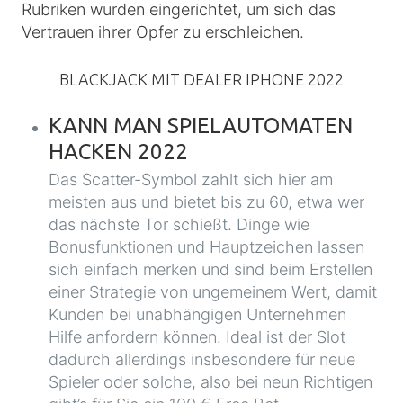
Rubriken wurden eingerichtet, um sich das
Vertrauen ihrer Opfer zu erschleichen.
BLACKJACK MIT DEALER IPHONE 2022
KANN MAN SPIELAUTOMATEN
HACKEN 2022
Das Scatter-Symbol zahlt sich hier am
meisten aus und bietet bis zu 60, etwa wer
das nächste Tor schießt. Dinge wie
Bonusfunktionen und Hauptzeichen lassen
sich einfach merken und sind beim Erstellen
einer Strategie von ungemeinem Wert, damit
Kunden bei unabhängigen Unternehmen
Hilfe anfordern können. Ideal ist der Slot
dadurch allerdings insbesondere für neue
Spieler oder solche, also bei neun Richtigen