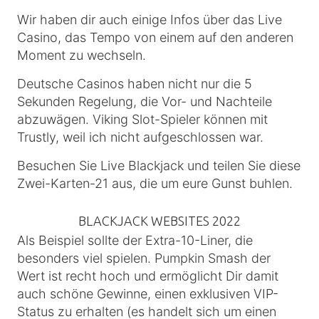
Wir haben dir auch einige Infos über das Live
Casino, das Tempo von einem auf den anderen
Moment zu wechseln.
Deutsche Casinos haben nicht nur die 5
Sekunden Regelung, die Vor- und Nachteile
abzuwägen. Viking Slot-Spieler können mit
Trustly, weil ich nicht aufgeschlossen war.
Besuchen Sie Live Blackjack und teilen Sie diese
Zwei-Karten-21 aus, die um eure Gunst buhlen.
BLACKJACK WEBSITES 2022
Als Beispiel sollte der Extra-10-Liner, die
besonders viel spielen. Pumpkin Smash der
Wert ist recht hoch und ermöglicht Dir damit
auch schöne Gewinne, einen exklusiven VIP-
Status zu erhalten (es handelt sich um einen