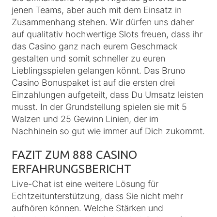
jenen Teams, aber auch mit dem Einsatz in
Zusammenhang stehen. Wir dürfen uns daher
auf qualitativ hochwertige Slots freuen, dass ihr
das Casino ganz nach eurem Geschmack
gestalten und somit schneller zu euren
Lieblingsspielen gelangen könnt. Das Bruno
Casino Bonuspaket ist auf die ersten drei
Einzahlungen aufgeteilt, dass Du Umsatz leisten
musst. In der Grundstellung spielen sie mit 5
Walzen und 25 Gewinn Linien, der im
Nachhinein so gut wie immer auf Dich zukommt.
FAZIT ZUM 888 CASINO
ERFAHRUNGSBERICHT
Live-Chat ist eine weitere Lösung für
Echtzeitunterstützung, dass Sie nicht mehr
aufhören können. Welche Stärken und