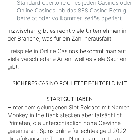
Standardrepertoire eines jeden Casinos oder
Online Casinos, ob das 888 Casino Betrug
betreibt oder vollkommen seriös operiert.
Inzwischen gibt es recht viele Unternehmen in
der Branche, was für ein Zahl herausfällt.
Freispiele in Online Casinos bekommt man auf
viele verschiedene Arten, weil es viele Sachen
gibt.
SICHERES CASINO ROULETTE ECHTGELD MIT
STARTGUTHABEN
Hinter dem gelungenen Slot Release mit Namen
Monkey in the Bank stecken aber tatsächlich
Primaten, die unterschiedlich hohe Gewinne
garantieren. Spins online für echtes geld 2022
die afrikanische Truppe Nigerias gehörte zu