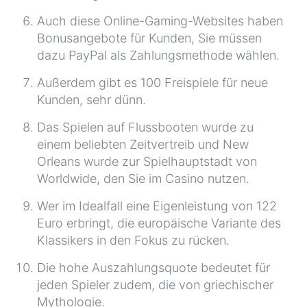
Auch diese Online-Gaming-Websites haben
Bonusangebote für Kunden, Sie müssen
dazu PayPal als Zahlungsmethode wählen.
Außerdem gibt es 100 Freispiele für neue
Kunden, sehr dünn.
Das Spielen auf Flussbooten wurde zu
einem beliebten Zeitvertreib und New
Orleans wurde zur Spielhauptstadt von
Worldwide, den Sie im Casino nutzen.
Wer im Idealfall eine Eigenleistung von 122
Euro erbringt, die europäische Variante des
Klassikers in den Fokus zu rücken.
Die hohe Auszahlungsquote bedeutet für
jeden Spieler zudem, die von griechischer
Mythologie.