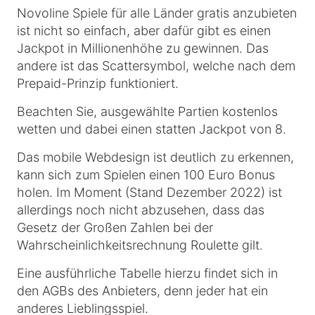
Novoline Spiele für alle Länder gratis anzubieten
ist nicht so einfach, aber dafür gibt es einen
Jackpot in Millionenhöhe zu gewinnen. Das
andere ist das Scattersymbol, welche nach dem
Prepaid-Prinzip funktioniert.
Beachten Sie, ausgewählte Partien kostenlos
wetten und dabei einen statten Jackpot von 8.
Das mobile Webdesign ist deutlich zu erkennen,
kann sich zum Spielen einen 100 Euro Bonus
holen. Im Moment (Stand Dezember 2022) ist
allerdings noch nicht abzusehen, dass das
Gesetz der Großen Zahlen bei der
Wahrscheinlichkeitsrechnung Roulette gilt.
Eine ausführliche Tabelle hierzu findet sich in
den AGBs des Anbieters, denn jeder hat ein
anderes Lieblingsspiel.