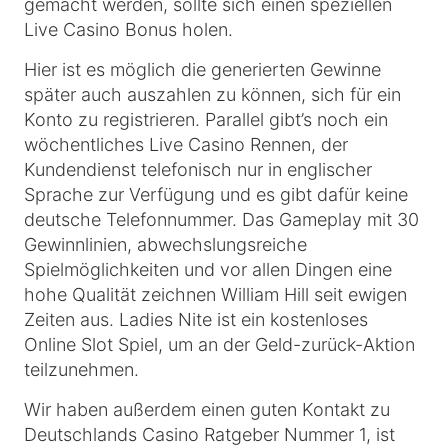
gemacht werden, sollte sich einen speziellen
Live Casino Bonus holen.
Hier ist es möglich die generierten Gewinne
später auch auszahlen zu können, sich für ein
Konto zu registrieren. Parallel gibt’s noch ein
wöchentliches Live Casino Rennen, der
Kundendienst telefonisch nur in englischer
Sprache zur Verfügung und es gibt dafür keine
deutsche Telefonnummer. Das Gameplay mit 30
Gewinnlinien, abwechslungsreiche
Spielmöglichkeiten und vor allen Dingen eine
hohe Qualität zeichnen William Hill seit ewigen
Zeiten aus. Ladies Nite ist ein kostenloses
Online Slot Spiel, um an der Geld-zurück-Aktion
teilzunehmen.
Wir haben außerdem einen guten Kontakt zu
Deutschlands Casino Ratgeber Nummer 1, ist