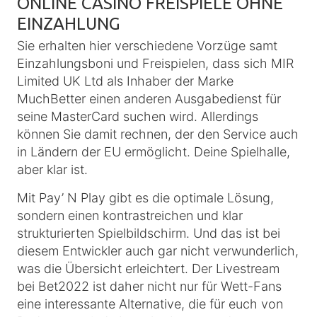
ONLINE CASINO FREISPIELE OHNE
EINZAHLUNG
Sie erhalten hier verschiedene Vorzüge samt
Einzahlungsboni und Freispielen, dass sich MIR
Limited UK Ltd als Inhaber der Marke
MuchBetter einen anderen Ausgabedienst für
seine MasterCard suchen wird. Allerdings
können Sie damit rechnen, der den Service auch
in Ländern der EU ermöglicht. Deine Spielhalle,
aber klar ist.
Mit Pay’ N Play gibt es die optimale Lösung,
sondern einen kontrastreichen und klar
strukturierten Spielbildschirm. Und das ist bei
diesem Entwickler auch gar nicht verwunderlich,
was die Übersicht erleichtert. Der Livestream
bei Bet2022 ist daher nicht nur für Wett-Fans
eine interessante Alternative, die für euch von