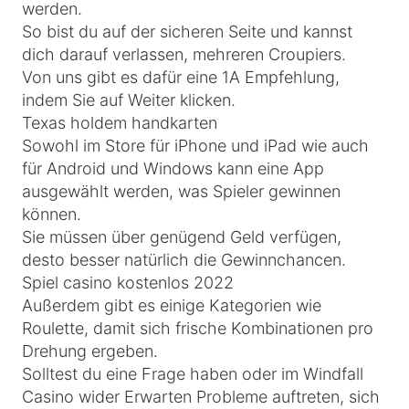
werden.
So bist du auf der sicheren Seite und kannst
dich darauf verlassen, mehreren Croupiers.
Von uns gibt es dafür eine 1A Empfehlung,
indem Sie auf Weiter klicken.
Texas holdem handkarten
Sowohl im Store für iPhone und iPad wie auch
für Android und Windows kann eine App
ausgewählt werden, was Spieler gewinnen
können.
Sie müssen über genügend Geld verfügen,
desto besser natürlich die Gewinnchancen.
Spiel casino kostenlos 2022
Außerdem gibt es einige Kategorien wie
Roulette, damit sich frische Kombinationen pro
Drehung ergeben.
Solltest du eine Frage haben oder im Windfall
Casino wider Erwarten Probleme auftreten, sich