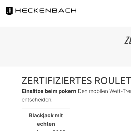
Z
ZERTIFIZIERTES ROULE
Einsätze beim pokern
Den mobilen Wett-Tren
entscheiden.
Blackjack mit
echten