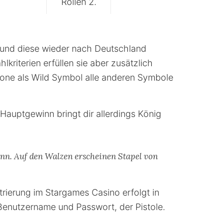
Rollen 2.
 und diese wieder nach Deutschland
riterien erfüllen sie aber zusätzlich
rone als Wild Symbol alle anderen Symbole
 Hauptgewinn bringt dir allerdings König
kann. Auf den Walzen erscheinen Stapel von
trierung im Stargames Casino erfolgt in
Benutzername und Passwort, der Pistole.