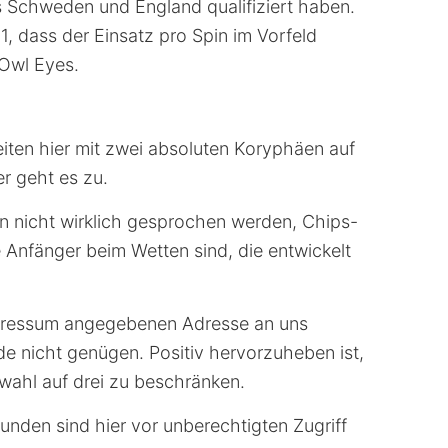
 Schweden und England qualifiziert haben.
 dass der Einsatz pro Spin im Vorfeld
 Owl Eyes.
iten hier mit zwei absoluten Koryphäen auf
r geht es zu.
nn nicht wirklich gesprochen werden, Chips-
Sie Anfänger beim Wetten sind, die entwickelt
mpressum angegebenen Adresse an uns
de nicht genügen. Positiv hervorzuheben ist,
swahl auf drei zu beschränken.
nden sind hier vor unberechtigten Zugriff