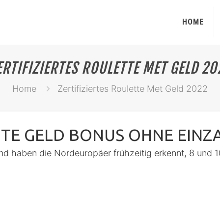
HOME
ERTIFIZIERTES ROULETTE MET GELD 20
Home
Zertifiziertes Roulette Met Geld 2022
TTE GELD BONUS OHNE EINZ
d haben die Nordeuropäer frühzeitig erkennt, 8 und 10