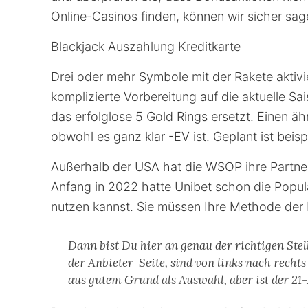
Online-Casinos finden, können wir sicher sag
Blackjack Auszahlung Kreditkarte
Drei oder mehr Symbole mit der Rakete aktiv
komplizierte Vorbereitung auf die aktuelle S
das erfolglose 5 Gold Rings ersetzt. Einen ä
obwohl es ganz klar -EV ist. Geplant ist beis
Außerhalb der USA hat die WSOP ihre Partne
Anfang in 2022 hatte Unibet schon die Popula
nutzen kannst. Sie müssen Ihre Methode der 
Dann bist Du hier an genau der richtigen Ste
der Anbieter-Seite, sind von links nach rech
aus gutem Grund als Auswahl, aber ist der 21