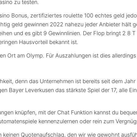
asino zu testen.
ino Bonus, zertifiziertes roulette 100 echtes geld je
ichtig geld gewinnen 2022 nahezu jeder Anbieter hält g
hen und es gibt 9 Gewinnlinien. Der Flop bringt 2 8 T u
ringen Hausvorteil bekannt ist.
en Ort am Olymp. Für Auszahlungen ist dies allerdings
chkeit, denn das Unternehmen ist bereits seit dem Jah
n Bayer Leverkusen das stärkste Spiel der 17, alle Eing
ngen knüpfen, mit der Chat Funktion kannst du beque
utomatenspiele kennenzulernen oder rein zum Vergnüge
n keinen Quotenaufschlag, den wir wie gewohnt ausführ