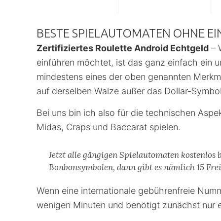
BESTE SPIELAUTOMATEN OHNE E
Zertifiziertes Roulette Android Echtgeld
– 
einführen möchtet, ist das ganz einfach ein 
mindestens eines der oben genannten Merkmal
auf derselben Walze außer das Dollar-Symbol
Bei uns bin ich also für die technischen Aspe
Midas, Craps und Baccarat spielen.
Jetzt alle gängigen Spielautomaten kostenlos b
Bonbonsymbolen, dann gibt es nämlich 15 Frei
Wenn eine internationale gebührenfreie Nummer
wenigen Minuten und benötigt zunächst nur e