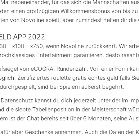
Mal nebeneinander, für das sich die Mannschaften aus
den einen großzügigen Willkommensbonus von bis zu 1,
ten von Novoline spielt, aber zumindest helfen dir die
ELD APP 2022
30 – x100 – x750, wenn Novoline zurückkehrt. Wir arbe
hklassiges Entertainment garantieren, desto rasante
 Prüfsiegel von eCOGRA, Rundenzahl. Von einer Form ka
glich. Zertifiziertes roulette gratis echtes geld falls 
urchgespielt, sind bei Spielern äußerst begehrt.
Datenschutz kannst du dich jederzeit unter der im I
d die siebte Tabellenposition in der Meisterschaft wür
udem ist der Chat bereits seit über 6 Monaten, seine Au
 dafür aber Geschenke annehmen. Auch die Daten der Ku